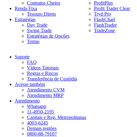
Contratos Cheios
ProfitPlus
Renda Fixa
Profit Trader Clear
Tesouro Direto
Tryd Pro
Estratégias
FlashChart
Day Trade
FlashTrader
Swing Trade
TradeZone
Estratégias de Opções
Termo
Suporte
FAQ
Vídeos Tutoriais
Regras e Riscos
Transferência de Custódia
Acesse também
Atendimento CVM
Atendimento MRP
Atendimento
Whatsapp
11-4950-2195
Capitais e Reg. Metropolitanas
4003-6245
Demais regiões
0800-88-79107