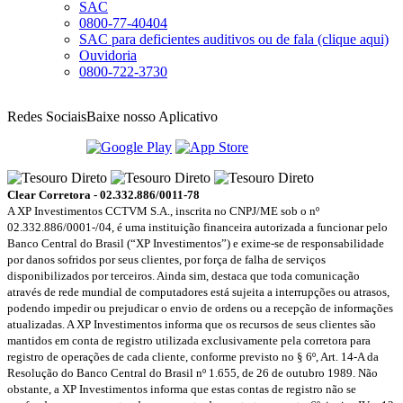
SAC
0800-77-40404
SAC para deficientes auditivos ou de fala (clique aqui)
Ouvidoria
0800-722-3730
Redes Sociais
Baixe nosso Aplicativo
Clear Corretora - 02.332.886/0011-78
A XP Investimentos CCTVM S.A., inscrita no CNPJ/ME sob o nº
02.332.886/0001-/­04, é uma instituição financeira autorizada a funcionar pelo
Banco Central do Brasil (“XP Investimentos”) e exime-se de responsabilidade
por danos sofridos por seus clientes, por força de falha de serviços
disponibilizados por terceiros. Ainda sim, destaca que toda comunicação
através de rede mundial de computadores está sujeita a interrupções ou atrasos,
podendo impedir ou prejudicar o envio de ordens ou a recepção de informações
atualizadas. A XP Investimentos informa que os recursos de seus clientes são
mantidos em conta de registro utilizada exclusivamente pela corretora para
registro de operações de cada cliente, conforme previsto no § 6º, Art. 14-A da
Resolução do Banco Central do Brasil nº 1.655, de 26 de outubro 1989. Não
obstante, a XP Investimentos informa que estas contas de registro não se