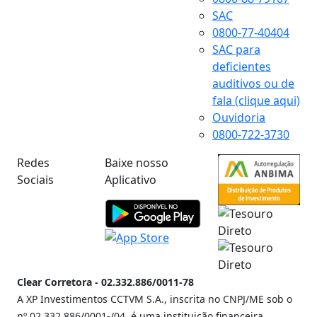
SAC
0800-77-40404
SAC para
deficientes
auditivos ou de
fala (clique aqui)
Ouvidoria
0800-722-3730
Redes
Baixe nosso
Sociais
Aplicativo
Clear Corretora - 02.332.886/0011-78
A XP Investimentos CCTVM S.A., inscrita no CNPJ/ME sob o
nº 02.332.886/0001-/­04, é uma instituição financeira