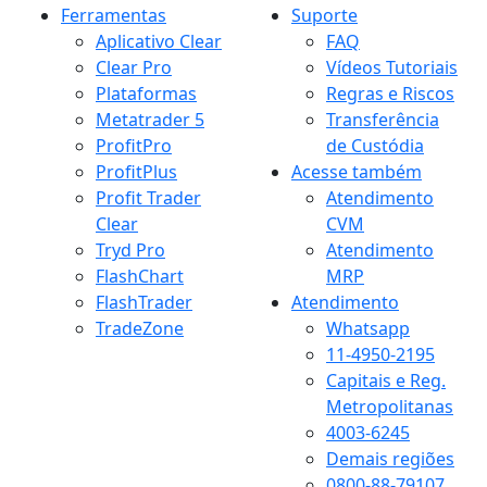
Ferramentas
Suporte
Aplicativo Clear
FAQ
Clear Pro
Vídeos Tutoriais
Plataformas
Regras e Riscos
Metatrader 5
Transferência
ProfitPro
de Custódia
ProfitPlus
Acesse também
Profit Trader
Atendimento
Clear
CVM
Tryd Pro
Atendimento
FlashChart
MRP
FlashTrader
Atendimento
TradeZone
Whatsapp
11-4950-2195
Capitais e Reg.
Metropolitanas
4003-6245
Demais regiões
0800-88-79107