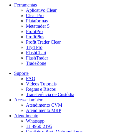
Ferramentas
Aplicativo Clear
Clear Pro
Plataformas
Metatrader 5
ProfitPro
ProfitPlus
Profit Trader Clear
Tryd Pro
FlashChart
FlashTrader
TradeZone
Suporte
FAQ
Vídeos Tutoriais
Regras e Riscos
Transferência de Custódia
Acesse também
Atendimento CVM
Atendimento MRP
Atendimento
Whatsapp
11-4950-2195
Capitais e Reg. Metropolitanas