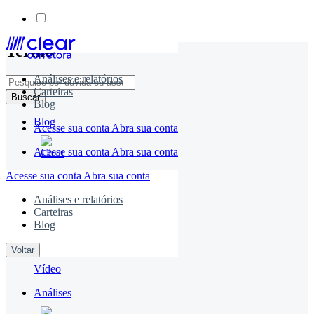
Skip
Termo
to
content
Análises e relatórios
Carteiras
Buscar
Blog
Blog
Acesse sua conta
Abra sua conta
Acesse sua conta
Abra sua conta
Acesse sua conta
Abra sua conta
Blog
Análises e relatórios
Vídeos
Carteiras
Blog
Voltar
Vídeo
Análises