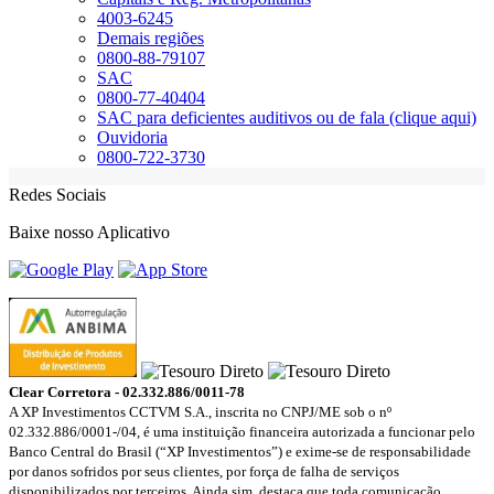
4003-6245
Demais regiões
0800-88-79107
SAC
0800-77-40404
SAC para deficientes auditivos ou de fala (clique aqui)
Ouvidoria
0800-722-3730
Redes Sociais
Baixe nosso Aplicativo
Clear Corretora - 02.332.886/0011-78
A XP Investimentos CCTVM S.A., inscrita no CNPJ/ME sob o nº
02.332.886/0001-/­04, é uma instituição financeira autorizada a funcionar pelo
Banco Central do Brasil (“XP Investimentos”) e exime-se de responsabilidade
por danos sofridos por seus clientes, por força de falha de serviços
disponibilizados por terceiros. Ainda sim, destaca que toda comunicação