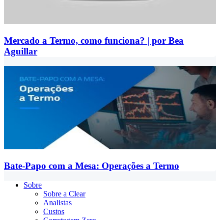
Mercado a Termo, como funciona? | por Bea
Aguillar
Bate-Papo com a Mesa: Operações a Termo
Sobre
Sobre a Clear
Analistas
Custos