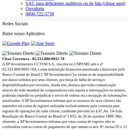
SAC para deficientes auditivos ou de fala (clique aqui)
Ouvidoria
0800-722-3730
Redes Sociais
Baixe nosso Aplicativo
Clear Corretora - 02.332.886/0011-78
A XP Investimentos CCTVM S.A., inscrita no CNPJ/ME sob o nº
02.332.886/0001-/­04, é uma instituição financeira autorizada a funcionar pelo
Banco Central do Brasil (“XP Investimentos”) e exime-se de responsabilidade
por danos sofridos por seus clientes, por força de falha de serviços
disponibilizados por terceiros. Ainda sim, destaca que toda comunicação
através de rede mundial de computadores está sujeita a interrupções ou atrasos,
podendo impedir ou prejudicar o envio de ordens ou a recepção de informações
atualizadas. A XP Investimentos informa que os recursos de seus clientes são
mantidos em conta de registro utilizada exclusivamente pela corretora para
registro de operações de cada cliente, conforme previsto no § 6º, Art. 14-A da
Resolução do Banco Central do Brasil nº 1.655, de 26 de outubro 1989. Não
obstante, a XP Investimentos informa que estas contas de registro não se
confundem com as contas de pagamento de que tratam os arts. 6º, inciso IV, e 12