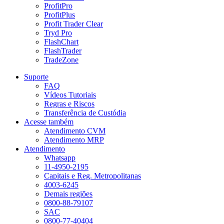
ProfitPro
ProfitPlus
Profit Trader Clear
Tryd Pro
FlashChart
FlashTrader
TradeZone
Suporte
FAQ
Vídeos Tutoriais
Regras e Riscos
Transferência de Custódia
Acesse também
Atendimento CVM
Atendimento MRP
Atendimento
Whatsapp
11-4950-2195
Capitais e Reg. Metropolitanas
4003-6245
Demais regiões
0800-88-79107
SAC
0800-77-40404