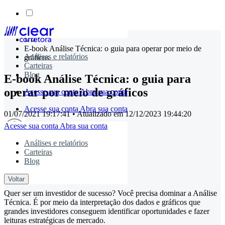
Skip
to
E-book Análise Técnica: o guia para operar por meio de
content
Análises e relatórios
gráficos
Carteiras
Blog
E-book Análise Técnica: o guia para
operar por meio de gráficos
Acesse sua conta
Abra sua conta
Acesse sua conta
Abra sua conta
01/07/2021 19:17:41
• Atualizado em
12/12/2023 19:44:20
Acesse sua conta
Abra sua conta
Análises e relatórios
Carteiras
timemaster
Blog
Compartilhe:
Voltar
Quer ser um investidor de sucesso? Você precisa dominar a Análise
Técnica. É por meio da interpretação dos dados e gráficos que
grandes investidores conseguem identificar oportunidades e fazer
leituras estratégicas de mercado.