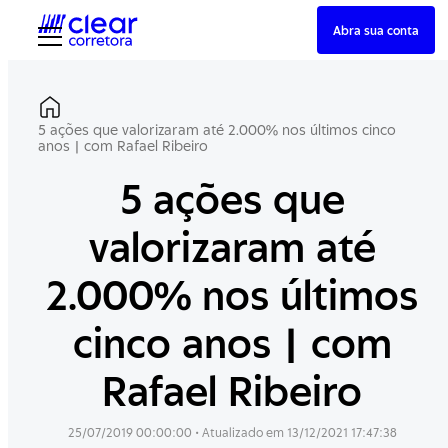
Skip
Abra sua conta
to
content
5 ações que valorizaram até 2.000% nos últimos cinco
anos | com Rafael Ribeiro
5 ações que
valorizaram até
2.000% nos últimos
cinco anos | com
Rafael Ribeiro
25/07/2019 00:00:00
• Atualizado em
13/12/2021 17:47:38