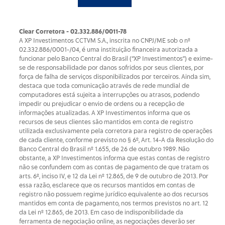
Clear Corretora - 02.332.886/0011-78
A XP Investimentos CCTVM S.A., inscrita no CNPJ/ME sob o nº
02.332.886/0001-/­04, é uma instituição financeira autorizada a
funcionar pelo Banco Central do Brasil (“XP Investimentos”) e exime-
se de responsabilidade por danos sofridos por seus clientes, por
força de falha de serviços disponibilizados por terceiros. Ainda sim,
destaca que toda comunicação através de rede mundial de
computadores está sujeita a interrupções ou atrasos, podendo
impedir ou prejudicar o envio de ordens ou a recepção de
informações atualizadas. A XP Investimentos informa que os
recursos de seus clientes são mantidos em conta de registro
utilizada exclusivamente pela corretora para registro de operações
de cada cliente, conforme previsto no § 6º, Art. 14-A da Resolução do
Banco Central do Brasil nº 1.655, de 26 de outubro 1989. Não
obstante, a XP Investimentos informa que estas contas de registro
não se confundem com as contas de pagamento de que tratam os
arts. 6º, inciso IV, e 12 da Lei nº 12.865, de 9 de outubro de 2013. Por
essa razão, esclarece que os recursos mantidos em contas de
registro não possuem regime jurídico equivalente ao dos recursos
mantidos em conta de pagamento, nos termos previstos no art. 12
da Lei nº 12.865, de 2013. Em caso de indisponibilidade da
ferramenta de negociação online, as negociações deverão ser