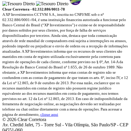
Clear Corretora - 02.332.886/0011-78
A XP Investimentos CCTVM S.A., inscrita no CNPJ/ME sob o nº
02.332.886/0001-/­04, é uma instituição financeira autorizada a funcionar pelo
Banco Central do Brasil (“XP Investimentos”) e exime-se de responsabilidade
por danos sofridos por seus clientes, por força de falha de serviços
disponibilizados por terceiros. Ainda sim, destaca que toda comunicação
através de rede mundial de computadores está sujeita a interrupções ou atrasos,
podendo impedir ou prejudicar o envio de ordens ou a recepção de informações
atualizadas. A XP Investimentos informa que os recursos de seus clientes são
mantidos em conta de registro utilizada exclusivamente pela corretora para
registro de operações de cada cliente, conforme previsto no § 6º, Art. 14-A da
Resolução do Banco Central do Brasil nº 1.655, de 26 de outubro 1989. Não
obstante, a XP Investimentos informa que estas contas de registro não se
confundem com as contas de pagamento de que tratam os arts. 6º, inciso IV, e 12
da Lei nº 12.865, de 9 de outubro de 2013. Por essa razão, esclarece que os
recursos mantidos em contas de registro não possuem regime jurídico
equivalente ao dos recursos mantidos em conta de pagamento, nos termos
previstos no art. 12 da Lei nº 12.865, de 2013. Em caso de indisponibilidade da
ferramenta de negociação online, as negociações deverão ser realizadas por
telefone ou chat online diretamente com a mesa de operações. Para acessar a
página de atendimento,
clique aqui
© 2026 Clear Corretora
Av. Chedid Jafet, 75 - Torre Sul - Vila Olímpia, São Paulo/SP - CEP
04551-060