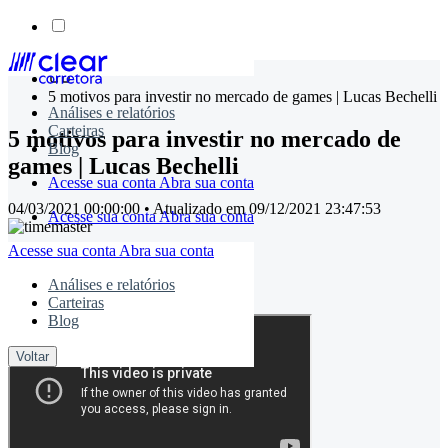
Skip
to
5 motivos para investir no mercado de games | Lucas Bechelli
content
Análises e relatórios
Carteiras
5 motivos para investir no mercado de
Blog
games | Lucas Bechelli
Acesse sua conta
Abra sua conta
04/03/2021 00:00:00
• Atualizado em
09/12/2021 23:47:53
Acesse sua conta
Abra sua conta
Acesse sua conta
Abra sua conta
timemaster
Análises e relatórios
Carteiras
Compartilhe:
Blog
Voltar