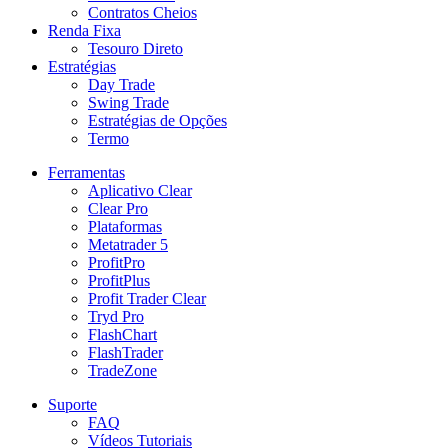
Contratos Cheios
Renda Fixa
Tesouro Direto
Estratégias
Day Trade
Swing Trade
Estratégias de Opções
Termo
Ferramentas
Aplicativo Clear
Clear Pro
Plataformas
Metatrader 5
ProfitPro
ProfitPlus
Profit Trader Clear
Tryd Pro
FlashChart
FlashTrader
TradeZone
Suporte
FAQ
Vídeos Tutoriais