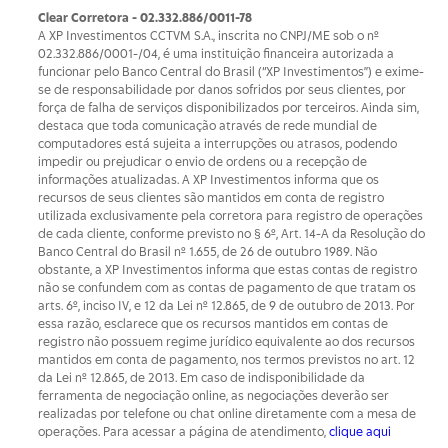
Clear Corretora - 02.332.886/0011-78
A XP Investimentos CCTVM S.A., inscrita no CNPJ/ME sob o nº
02.332.886/0001-/­04, é uma instituição financeira autorizada a
funcionar pelo Banco Central do Brasil (“XP Investimentos”) e exime-
se de responsabilidade por danos sofridos por seus clientes, por
força de falha de serviços disponibilizados por terceiros. Ainda sim,
destaca que toda comunicação através de rede mundial de
computadores está sujeita a interrupções ou atrasos, podendo
impedir ou prejudicar o envio de ordens ou a recepção de
informações atualizadas. A XP Investimentos informa que os
recursos de seus clientes são mantidos em conta de registro
utilizada exclusivamente pela corretora para registro de operações
de cada cliente, conforme previsto no § 6º, Art. 14-A da Resolução do
Banco Central do Brasil nº 1.655, de 26 de outubro 1989. Não
obstante, a XP Investimentos informa que estas contas de registro
não se confundem com as contas de pagamento de que tratam os
arts. 6º, inciso IV, e 12 da Lei nº 12.865, de 9 de outubro de 2013. Por
essa razão, esclarece que os recursos mantidos em contas de
registro não possuem regime jurídico equivalente ao dos recursos
mantidos em conta de pagamento, nos termos previstos no art. 12
da Lei nº 12.865, de 2013. Em caso de indisponibilidade da
ferramenta de negociação online, as negociações deverão ser
realizadas por telefone ou chat online diretamente com a mesa de
operações. Para acessar a página de atendimento,
clique aqui