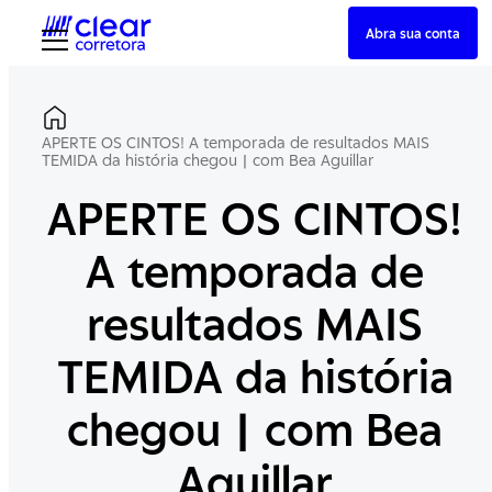
Skip
Abra sua conta
to
content
APERTE OS CINTOS! A temporada de resultados MAIS
TEMIDA da história chegou | com Bea Aguillar
APERTE OS CINTOS!
A temporada de
resultados MAIS
TEMIDA da história
chegou | com Bea
Aguillar