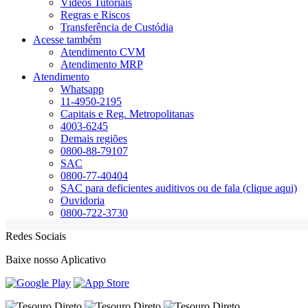
Vídeos Tutoriais
Regras e Riscos
Transferência de Custódia
Acesse também
Atendimento CVM
Atendimento MRP
Atendimento
Whatsapp
11-4950-2195
Capitais e Reg. Metropolitanas
4003-6245
Demais regiões
0800-88-79107
SAC
0800-77-40404
SAC para deficientes auditivos ou de fala (clique aqui)
Ouvidoria
0800-722-3730
Redes Sociais
Baixe nosso Aplicativo