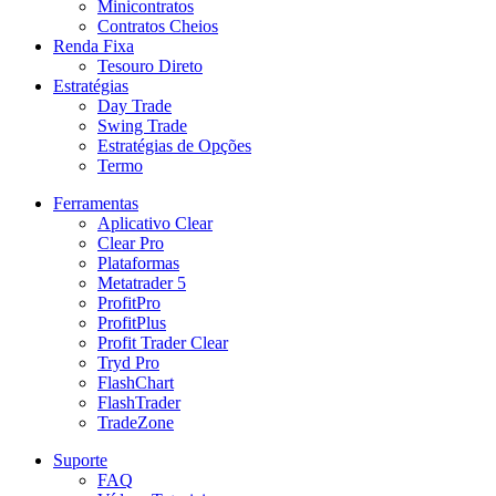
Minicontratos
Contratos Cheios
Renda Fixa
Tesouro Direto
Estratégias
Day Trade
Swing Trade
Estratégias de Opções
Termo
Ferramentas
Aplicativo Clear
Clear Pro
Plataformas
Metatrader 5
ProfitPro
ProfitPlus
Profit Trader Clear
Tryd Pro
FlashChart
FlashTrader
TradeZone
Suporte
FAQ