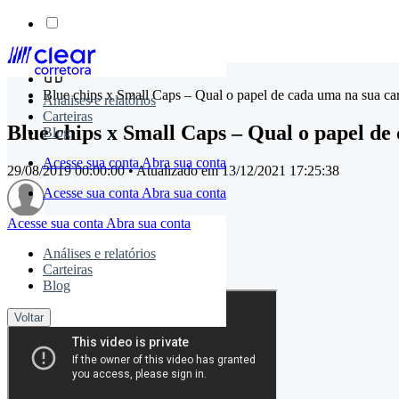
Skip
to
Blue chips x Small Caps – Qual o papel de cada uma na sua car
Análises e relatórios
content
Carteiras
Blue chips x Small Caps – Qual o papel de
Blog
Acesse sua conta
Abra sua conta
29/08/2019 00:00:00
• Atualizado em
13/12/2021 17:25:38
Acesse sua conta
Abra sua conta
Acesse sua conta
Abra sua conta
timemaster
Análises e relatórios
Carteiras
Compartilhe:
Blog
Voltar