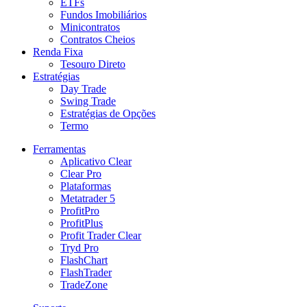
ETFs
Fundos Imobiliários
Minicontratos
Contratos Cheios
Renda Fixa
Tesouro Direto
Estratégias
Day Trade
Swing Trade
Estratégias de Opções
Termo
Ferramentas
Aplicativo Clear
Clear Pro
Plataformas
Metatrader 5
ProfitPro
ProfitPlus
Profit Trader Clear
Tryd Pro
FlashChart
FlashTrader
TradeZone