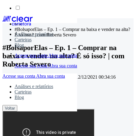
Skip
to
#BolsaporElas – Ep. 1 – Comprar na baixa e vender na alta?
content
Análises e relatórios
É só isso? | com Roberta Severo
Carteiras
Blog
#BolsaporElas – Ep. 1 – Comprar na
baixa e vender na alta? É só isso? | com
Acesse sua conta
Abra sua conta
Roberta Severo
Acesse sua conta
Abra sua conta
Acesse sua conta
Abra sua conta
16/07/2021 18:18:14
• Atualizado em
12/12/2021 00:34:16
Análises e relatórios
Carteiras
timemaster
Blog
Compartilhe:
Voltar