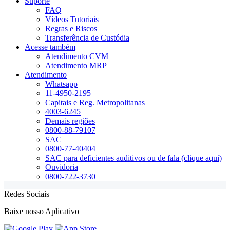
Suporte
FAQ
Vídeos Tutoriais
Regras e Riscos
Transferência de Custódia
Acesse também
Atendimento CVM
Atendimento MRP
Atendimento
Whatsapp
11-4950-2195
Capitais e Reg. Metropolitanas
4003-6245
Demais regiões
0800-88-79107
SAC
0800-77-40404
SAC para deficientes auditivos ou de fala (clique aqui)
Ouvidoria
0800-722-3730
Redes Sociais
Baixe nosso Aplicativo