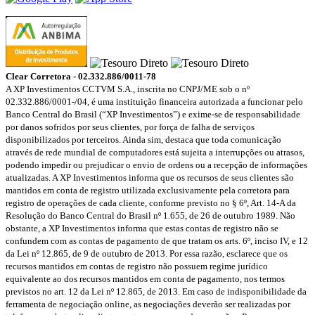
Clear Corretora - 02.332.886/0011-78
A XP Investimentos CCTVM S.A., inscrita no CNPJ/ME sob o nº
02.332.886/0001-/­04, é uma instituição financeira autorizada a funcionar pelo
Banco Central do Brasil (“XP Investimentos”) e exime-se de responsabilidade
por danos sofridos por seus clientes, por força de falha de serviços
disponibilizados por terceiros. Ainda sim, destaca que toda comunicação
através de rede mundial de computadores está sujeita a interrupções ou atrasos,
podendo impedir ou prejudicar o envio de ordens ou a recepção de informações
atualizadas. A XP Investimentos informa que os recursos de seus clientes são
mantidos em conta de registro utilizada exclusivamente pela corretora para
registro de operações de cada cliente, conforme previsto no § 6º, Art. 14-A da
Resolução do Banco Central do Brasil nº 1.655, de 26 de outubro 1989. Não
obstante, a XP Investimentos informa que estas contas de registro não se
confundem com as contas de pagamento de que tratam os arts. 6º, inciso IV, e 12
da Lei nº 12.865, de 9 de outubro de 2013. Por essa razão, esclarece que os
recursos mantidos em contas de registro não possuem regime jurídico
equivalente ao dos recursos mantidos em conta de pagamento, nos termos
previstos no art. 12 da Lei nº 12.865, de 2013. Em caso de indisponibilidade da
ferramenta de negociação online, as negociações deverão ser realizadas por