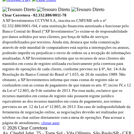
Clear Corretora - 02.332.886/0011-78
A XP Investimentos CCTVM S.A., inscrita no CNPJ/ME sob o nº
02.332.886/0001-/­04, é uma instituição financeira autorizada a funcionar pelo
Banco Central do Brasil (“XP Investimentos”) e exime-se de responsabilidade
por danos sofridos por seus clientes, por força de falha de serviços
disponibilizados por terceiros. Ainda sim, destaca que toda comunicação
através de rede mundial de computadores está sujeita a interrupções ou atrasos,
podendo impedir ou prejudicar o envio de ordens ou a recepção de informações
atualizadas. A XP Investimentos informa que os recursos de seus clientes são
mantidos em conta de registro utilizada exclusivamente pela corretora para
registro de operações de cada cliente, conforme previsto no § 6º, Art. 14-A da
Resolução do Banco Central do Brasil nº 1.655, de 26 de outubro 1989. Não
obstante, a XP Investimentos informa que estas contas de registro não se
confundem com as contas de pagamento de que tratam os arts. 6º, inciso IV, e 12
da Lei nº 12.865, de 9 de outubro de 2013. Por essa razão, esclarece que os
recursos mantidos em contas de registro não possuem regime jurídico
equivalente ao dos recursos mantidos em conta de pagamento, nos termos
previstos no art. 12 da Lei nº 12.865, de 2013. Em caso de indisponibilidade da
ferramenta de negociação online, as negociações deverão ser realizadas por
telefone ou chat online diretamente com a mesa de operações. Para acessar a
página de atendimento,
clique aqui
© 2026 Clear Corretora
Av. Chedid Jafet, 75 - Torre Sul - Vila Olímpia, São Paulo/SP - CEP