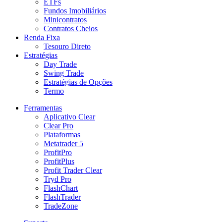
ETFs
Fundos Imobiliários
Minicontratos
Contratos Cheios
Renda Fixa
Tesouro Direto
Estratégias
Day Trade
Swing Trade
Estratégias de Opções
Termo
Ferramentas
Aplicativo Clear
Clear Pro
Plataformas
Metatrader 5
ProfitPro
ProfitPlus
Profit Trader Clear
Tryd Pro
FlashChart
FlashTrader
TradeZone