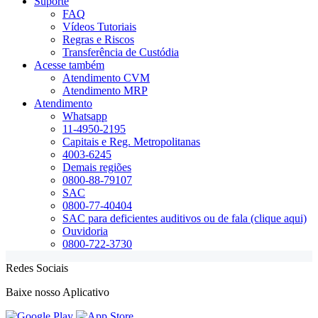
Suporte
FAQ
Vídeos Tutoriais
Regras e Riscos
Transferência de Custódia
Acesse também
Atendimento CVM
Atendimento MRP
Atendimento
Whatsapp
11-4950-2195
Capitais e Reg. Metropolitanas
4003-6245
Demais regiões
0800-88-79107
SAC
0800-77-40404
SAC para deficientes auditivos ou de fala (clique aqui)
Ouvidoria
0800-722-3730
Redes Sociais
Baixe nosso Aplicativo