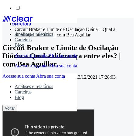
Skip
to
Circuit Braker e Limite de Oscilação Diária – Qual a
content
Análises e relatórios
diferença entre eles? | com Bea Aguillar
Carteiras
Blog
Circuit Braker e Limite de Oscilação
Diária – Qual a diferença entre eles? |
Acesse sua conta
Abra sua conta
com Bea Aguillar
Acesse sua conta
Abra sua conta
Acesse sua conta
Abra sua conta
08/04/2020 00:00:00
• Atualizado em
13/12/2021 17:28:03
Análises e relatórios
Carteiras
timemaster
Blog
Compartilhe:
Voltar