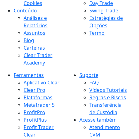
Cookies
Day Trade
Conteúdo
Swing Trade
Análises e
Estratégias de
Relatórios
Opções
Assuntos
Termo
Blog
Carteiras
Clear Trader
Academy
Ferramentas
Suporte
Aplicativo Clear
FAQ
Clear Pro
Vídeos Tutoriais
Plataformas
Regras e Riscos
Metatrader 5
Transferência
ProfitPro
de Custódia
ProfitPlus
Acesse também
Profit Trader
Atendimento
Clear
CVM