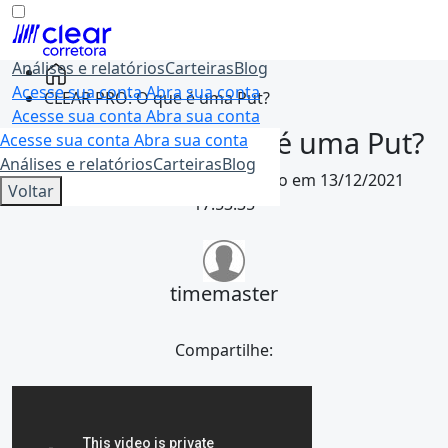
Análises e relatórios
Carteiras
Blog
Skip
Acesse sua conta
Abra sua conta
to
CLEAR PRO: O que é uma Put?
Acesse sua conta
Abra sua conta
content
CLEAR PRO: O que é uma Put?
Acesse sua conta
Abra sua conta
Análises e relatórios
Carteiras
Blog
04/05/2021 00:00:00
• Atualizado em
13/12/2021
Voltar
17:53:35
timemaster
Compartilhe: