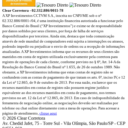
Clear Corretora - 02.332.886/0011-78
A XP Investimentos CCTVM S.A., inscrita no CNPJ/ME sob o nº
02.332.886/0001-/­04, é uma instituição financeira autorizada a funcionar pelo
Banco Central do Brasil (“XP Investimentos”) e exime-se de responsabilidade
por danos sofridos por seus clientes, por força de falha de serviços
disponibilizados por terceiros. Ainda sim, destaca que toda comunicação
através de rede mundial de computadores está sujeita a interrupções ou atrasos,
podendo impedir ou prejudicar o envio de ordens ou a recepção de informações
atualizadas. A XP Investimentos informa que os recursos de seus clientes são
mantidos em conta de registro utilizada exclusivamente pela corretora para
registro de operações de cada cliente, conforme previsto no § 6º, Art. 14-A da
Resolução do Banco Central do Brasil nº 1.655, de 26 de outubro 1989. Não
obstante, a XP Investimentos informa que estas contas de registro não se
confundem com as contas de pagamento de que tratam os arts. 6º, inciso IV, e 12
da Lei nº 12.865, de 9 de outubro de 2013. Por essa razão, esclarece que os
recursos mantidos em contas de registro não possuem regime jurídico
equivalente ao dos recursos mantidos em conta de pagamento, nos termos
previstos no art. 12 da Lei nº 12.865, de 2013. Em caso de indisponibilidade da
ferramenta de negociação online, as negociações deverão ser realizadas por
telefone ou chat online diretamente com a mesa de operações. Para acessar a
página de atendimento,
clique aqui
© 2026 Clear Corretora
Av. Chedid Jafet, 75 - Torre Sul - Vila Olímpia, São Paulo/SP - CEP