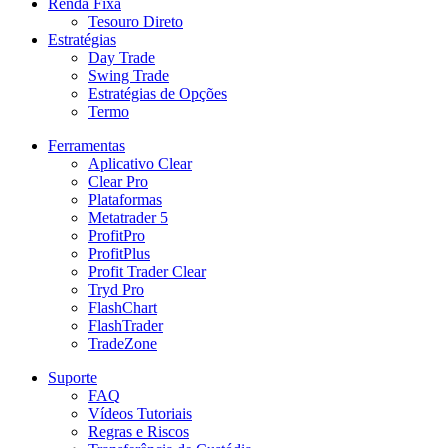
Renda Fixa
Tesouro Direto
Estratégias
Day Trade
Swing Trade
Estratégias de Opções
Termo
Ferramentas
Aplicativo Clear
Clear Pro
Plataformas
Metatrader 5
ProfitPro
ProfitPlus
Profit Trader Clear
Tryd Pro
FlashChart
FlashTrader
TradeZone
Suporte
FAQ
Vídeos Tutoriais
Regras e Riscos