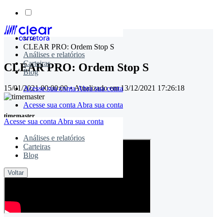
Skip
to
CLEAR PRO: Ordem Stop S
content
Análises e relatórios
Carteiras
CLEAR PRO: Ordem Stop S
Blog
15/01/2021 00:00:00
• Atualizado em
13/12/2021 17:26:18
Acesse sua conta
Abra sua conta
Acesse sua conta
Abra sua conta
timemaster
Acesse sua conta
Abra sua conta
Compartilhe:
Análises e relatórios
Carteiras
Blog
Voltar