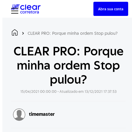
Skip
Abra sua conta
to
content
CLEAR PRO: Porque minha ordem Stop pulou?
CLEAR PRO: Porque
minha ordem Stop
pulou?
15/04/2021 00:00:00
• Atualizado em
13/12/2021 17:37:53
timemaster