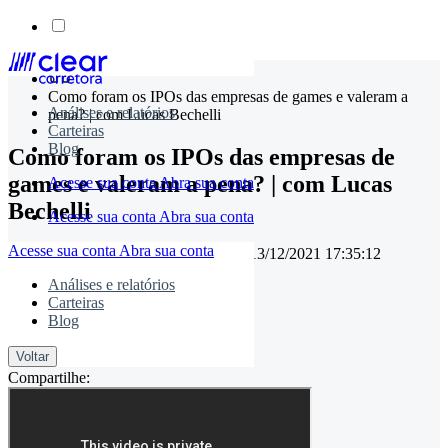
Skip
to
Como foram os IPOs das empresas de games e valeram a
content
Análises e relatórios
pena? | com Lucas Bechelli
Carteiras
Blog
Como foram os IPOs das empresas de
games e valeram a pena? | com Lucas
Acesse sua conta
Abra sua conta
Bechelli
Acesse sua conta
Abra sua conta
Acesse sua conta
Abra sua conta
16/07/2021 17:36:32
• Atualizado em
13/12/2021 17:35:12
Análises e relatórios
Carteiras
Blog
timemaster
Voltar
Compartilhe: