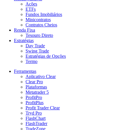
Ações
ETFs
Fundos Imobiliários
Minicontratos
Contratos Cheios
Renda Fixa
Tesouro Direto
Estratégias
Day Trade
Swing Trade
Estratégias de Opções
Termo
Ferramentas
Aplicativo Clear
Clear Pro
Plataformas
Metatrader 5
ProfitPro
ProfitPlus
Profit Trader Clear
Tryd Pro
FlashChart
FlashTrader
TradeZone