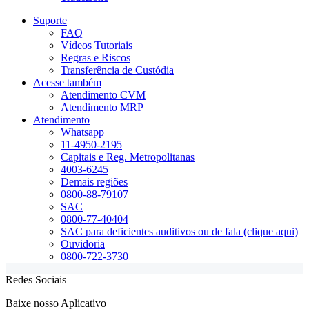
Suporte
FAQ
Vídeos Tutoriais
Regras e Riscos
Transferência de Custódia
Acesse também
Atendimento CVM
Atendimento MRP
Atendimento
Whatsapp
11-4950-2195
Capitais e Reg. Metropolitanas
4003-6245
Demais regiões
0800-88-79107
SAC
0800-77-40404
SAC para deficientes auditivos ou de fala (clique aqui)
Ouvidoria
0800-722-3730
Redes Sociais
Baixe nosso Aplicativo