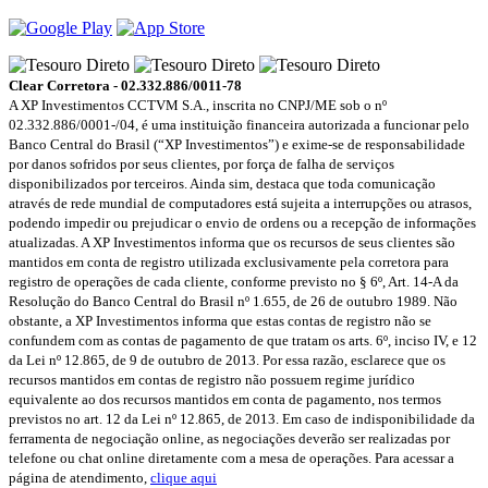
Clear Corretora - 02.332.886/0011-78
A XP Investimentos CCTVM S.A., inscrita no CNPJ/ME sob o nº
02.332.886/0001-/­04, é uma instituição financeira autorizada a funcionar pelo
Banco Central do Brasil (“XP Investimentos”) e exime-se de responsabilidade
por danos sofridos por seus clientes, por força de falha de serviços
disponibilizados por terceiros. Ainda sim, destaca que toda comunicação
através de rede mundial de computadores está sujeita a interrupções ou atrasos,
podendo impedir ou prejudicar o envio de ordens ou a recepção de informações
atualizadas. A XP Investimentos informa que os recursos de seus clientes são
mantidos em conta de registro utilizada exclusivamente pela corretora para
registro de operações de cada cliente, conforme previsto no § 6º, Art. 14-A da
Resolução do Banco Central do Brasil nº 1.655, de 26 de outubro 1989. Não
obstante, a XP Investimentos informa que estas contas de registro não se
confundem com as contas de pagamento de que tratam os arts. 6º, inciso IV, e 12
da Lei nº 12.865, de 9 de outubro de 2013. Por essa razão, esclarece que os
recursos mantidos em contas de registro não possuem regime jurídico
equivalente ao dos recursos mantidos em conta de pagamento, nos termos
previstos no art. 12 da Lei nº 12.865, de 2013. Em caso de indisponibilidade da
ferramenta de negociação online, as negociações deverão ser realizadas por
telefone ou chat online diretamente com a mesa de operações. Para acessar a
página de atendimento,
clique aqui