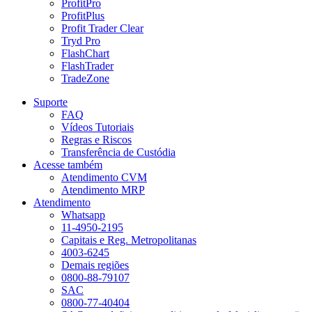
ProfitPro
ProfitPlus
Profit Trader Clear
Tryd Pro
FlashChart
FlashTrader
TradeZone
Suporte
FAQ
Vídeos Tutoriais
Regras e Riscos
Transferência de Custódia
Acesse também
Atendimento CVM
Atendimento MRP
Atendimento
Whatsapp
11-4950-2195
Capitais e Reg. Metropolitanas
4003-6245
Demais regiões
0800-88-79107
SAC
0800-77-40404