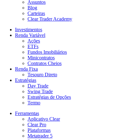
Assuntos
Blog
Carteiras
Clear Trader Academy
Investimentos
Renda Variável
Ações
ETFs
Fundos Imobiliários
Minicontratos
Contratos Cheios
Renda Fixa
Tesouro Direto
Estratégias
Day Trade
Swing Trade
Estratégias de Opções
Termo
Ferramentas
Aplicativo Clear
Clear Pro
Plataformas
Metatrader 5