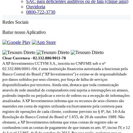
SAC para deficientes auditivos ou de fala (clique aqui)
Ouvidoria
0800-722-3730
Redes Sociais
Baixe nosso Aplicativo
Clear Corretora - 02.332.886/0011-78
A XP Investimentos CCTVM S.A., inscrita no CNPJ/ME sob o nº
02.332.886/0001-/­04, é uma instituição financeira autorizada a funcionar pelo
Banco Central do Brasil (“XP Investimentos”) e exime-se de responsabilidade
por danos sofridos por seus clientes, por força de falha de serviços
disponibilizados por terceiros. Ainda sim, destaca que toda comunicação
através de rede mundial de computadores está sujeita a interrupções ou atrasos,
podendo impedir ou prejudicar o envio de ordens ou a recepção de informações
atualizadas. A XP Investimentos informa que os recursos de seus clientes são
mantidos em conta de registro utilizada exclusivamente pela corretora para
registro de operações de cada cliente, conforme previsto no § 6º, Art. 14-A da
Resolução do Banco Central do Brasil nº 1.655, de 26 de outubro 1989. Não
obstante, a XP Investimentos informa que estas contas de registro não se
confundem com as contas de pagamento de que tratam os arts. 6º, inciso IV, e 12
da Lei nº 12.865, de 9 de outubro de 2013. Por essa razão, esclarece que os