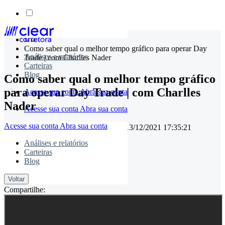
Skip
to
Como saber qual o melhor tempo gráfico para operar Day
content
Análises e relatórios
Trade | com Charlles Nader
Carteiras
Blog
Como saber qual o melhor tempo gráfico
para operar Day Trade | com Charlles
Acesse sua conta
Abra sua conta
Nader
Acesse sua conta
Abra sua conta
Acesse sua conta
Abra sua conta
17/05/2019 00:00:00
• Atualizado em
13/12/2021 17:35:21
Análises e relatórios
Carteiras
Blog
timemaster
Voltar
Compartilhe: