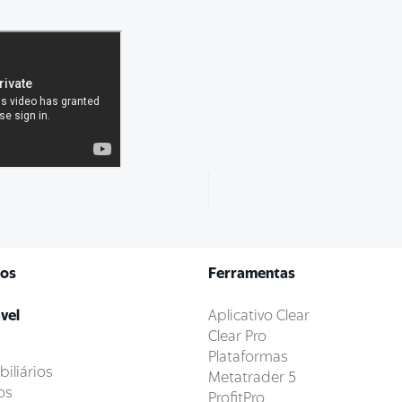
tos
Ferramentas
vel
Aplicativo Clear
Clear Pro
Plataformas
iliários
Metatrader 5
os
ProfitPro