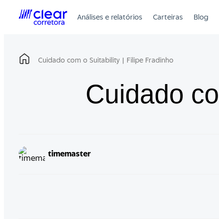
Skip
to
Análises e relatórios
Carteiras
Blog
content
Cuidado com o Suitability | Filipe Fradinho
Cuidado com
timemaster