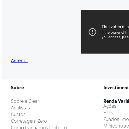
Anterior
Sobre
Investimen
Sobre a Clear
Renda Variá
Ações
Analistas
ETFs
Custos
Fundos Imob
Corretagem Zero
Minicontrat
Como Ganhamos Dinheiro