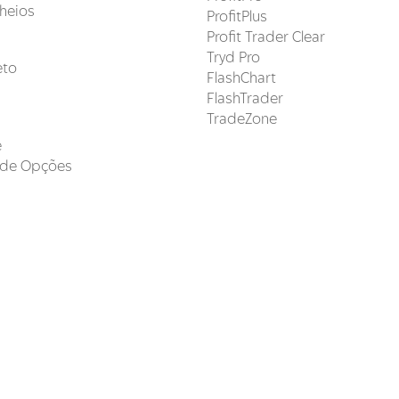
heios
ProfitPlus
Profit Trader Clear
Tryd Pro
eto
FlashChart
FlashTrader
TradeZone
e
s de Opções