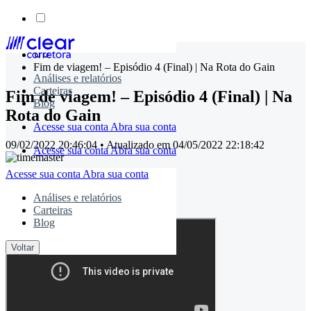
Skip
to
Fim de viagem! – Episódio 4 (Final) | Na Rota do Gain
content
Análises e relatórios
Carteiras
Fim de viagem! – Episódio 4 (Final) | Na
Blog
Rota do Gain
Acesse sua conta
Abra sua conta
09/02/2022 20:46:04
• Atualizado em
04/05/2022 22:18:42
Acesse sua conta
Abra sua conta
Acesse sua conta
Abra sua conta
timemaster
Análises e relatórios
Carteiras
Compartilhe:
Blog
Voltar