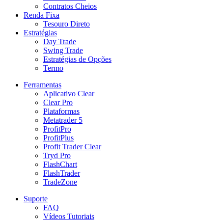
Contratos Cheios
Renda Fixa
Tesouro Direto
Estratégias
Day Trade
Swing Trade
Estratégias de Opções
Termo
Ferramentas
Aplicativo Clear
Clear Pro
Plataformas
Metatrader 5
ProfitPro
ProfitPlus
Profit Trader Clear
Tryd Pro
FlashChart
FlashTrader
TradeZone
Suporte
FAQ
Vídeos Tutoriais