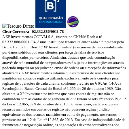
Clear Corretora - 02.332.886/0011-78
A XP Investimentos CCTVM S.A., inscrita no CNPJ/ME sob o nº
02.332.886/0001-/­04, é uma instituição financeira autorizada a funcionar pelo
Banco Central do Brasil (“XP Investimentos”) e exime-se de responsabilidade
por danos sofridos por seus clientes, por força de falha de serviços
disponibilizados por terceiros. Ainda sim, destaca que toda comunicação
através de rede mundial de computadores está sujeita a interrupções ou atrasos,
podendo impedir ou prejudicar o envio de ordens ou a recepção de informações
atualizadas. A XP Investimentos informa que os recursos de seus clientes são
mantidos em conta de registro utilizada exclusivamente pela corretora para
registro de operações de cada cliente, conforme previsto no § 6º, Art. 14-A da
Resolução do Banco Central do Brasil nº 1.655, de 26 de outubro 1989. Não
obstante, a XP Investimentos informa que estas contas de registro não se
confundem com as contas de pagamento de que tratam os arts. 6º, inciso IV, e 12
da Lei nº 12.865, de 9 de outubro de 2013. Por essa razão, esclarece que os
recursos mantidos em contas de registro não possuem regime jurídico
equivalente ao dos recursos mantidos em conta de pagamento, nos termos
previstos no art. 12 da Lei nº 12.865, de 2013. Em caso de indisponibilidade da
ferramenta de negociação online, as negociações deverão ser realizadas por