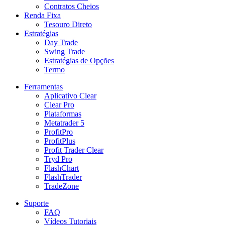
Contratos Cheios
Renda Fixa
Tesouro Direto
Estratégias
Day Trade
Swing Trade
Estratégias de Opções
Termo
Ferramentas
Aplicativo Clear
Clear Pro
Plataformas
Metatrader 5
ProfitPro
ProfitPlus
Profit Trader Clear
Tryd Pro
FlashChart
FlashTrader
TradeZone
Suporte
FAQ
Vídeos Tutoriais