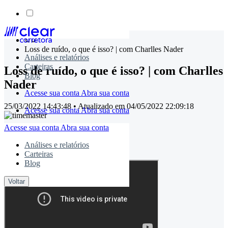
Skip
to
Loss de ruído, o que é isso? | com Charlles Nader
content
Análises e relatórios
Carteiras
Loss de ruído, o que é isso? | com Charlles
Blog
Nader
Acesse sua conta
Abra sua conta
25/03/2022 14:43:48
• Atualizado em
04/05/2022 22:09:18
Acesse sua conta
Abra sua conta
Acesse sua conta
Abra sua conta
timemaster
Análises e relatórios
Carteiras
Compartilhe:
Blog
Voltar