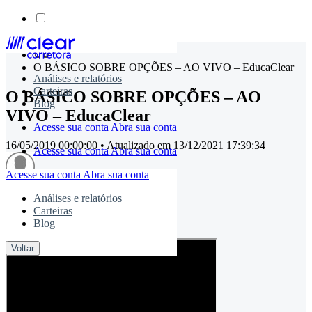
Skip
to
O BÁSICO SOBRE OPÇÕES – AO VIVO – EducaClear
content
Análises e relatórios
Carteiras
O BÁSICO SOBRE OPÇÕES – AO
Blog
VIVO – EducaClear
Acesse sua conta
Abra sua conta
16/05/2019 00:00:00
• Atualizado em
13/12/2021 17:39:34
Acesse sua conta
Abra sua conta
Acesse sua conta
Abra sua conta
Análises e relatórios
timemaster
Carteiras
Blog
Compartilhe:
Voltar