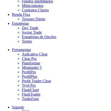
Fundos Imobiliários
Minicontratos
Contratos Cheios
Renda Fixa
Tesouro Direto
Estratégias
Day Trade
Swing Trade
Estratégias de Opções
Termo
Ferramentas
Aplicativo Clear
Clear Pro
Plataformas
Metatrader 5
ProfitPro
ProfitPlus
Profit Trader Clear
Tryd Pro
FlashChart
FlashTrader
TradeZone
Suporte