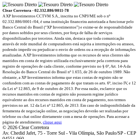
Clear Corretora - 02.332.886/0011-78
A XP Investimentos CCTVM S.A., inscrita no CNPJ/ME sob o nº
02.332.886/0001-/­04, é uma instituição financeira autorizada a funcionar pelo
Banco Central do Brasil (“XP Investimentos”) e exime-se de responsabilidade
por danos sofridos por seus clientes, por força de falha de serviços
disponibilizados por terceiros. Ainda sim, destaca que toda comunicação
através de rede mundial de computadores está sujeita a interrupções ou atrasos,
podendo impedir ou prejudicar o envio de ordens ou a recepção de informações
atualizadas. A XP Investimentos informa que os recursos de seus clientes são
mantidos em conta de registro utilizada exclusivamente pela corretora para
registro de operações de cada cliente, conforme previsto no § 6º, Art. 14-A da
Resolução do Banco Central do Brasil nº 1.655, de 26 de outubro 1989. Não
obstante, a XP Investimentos informa que estas contas de registro não se
confundem com as contas de pagamento de que tratam os arts. 6º, inciso IV, e 12
da Lei nº 12.865, de 9 de outubro de 2013. Por essa razão, esclarece que os
recursos mantidos em contas de registro não possuem regime jurídico
equivalente ao dos recursos mantidos em conta de pagamento, nos termos
previstos no art. 12 da Lei nº 12.865, de 2013. Em caso de indisponibilidade da
ferramenta de negociação online, as negociações deverão ser realizadas por
telefone ou chat online diretamente com a mesa de operações. Para acessar a
página de atendimento,
clique aqui
© 2026 Clear Corretora
Av. Chedid Jafet, 75 - Torre Sul - Vila Olímpia, São Paulo/SP - CEP
04551-060