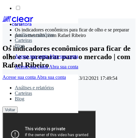
Skip
to
Os indicadores econômicos para ficar de olho e se preparar
content
Análises e relatórios
para o mercado | com Rafael Ribeiro
Carteiras
Blog
Os indicadores econômicos para ficar de
olho e se preparar para o mercado | com
Acesse sua conta
Abra sua conta
Rafael Ribeiro
Acesse sua conta
Abra sua conta
Acesse sua conta
Abra sua conta
04/08/2021 12:53:04
• Atualizado em
13/12/2021 17:49:54
Análises e relatórios
Carteiras
timemaster
Blog
Compartilhe:
Voltar