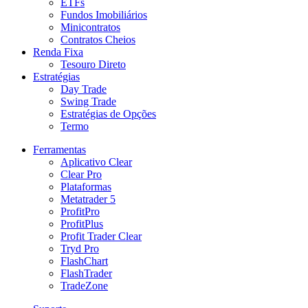
ETFs
Fundos Imobiliários
Minicontratos
Contratos Cheios
Renda Fixa
Tesouro Direto
Estratégias
Day Trade
Swing Trade
Estratégias de Opções
Termo
Ferramentas
Aplicativo Clear
Clear Pro
Plataformas
Metatrader 5
ProfitPro
ProfitPlus
Profit Trader Clear
Tryd Pro
FlashChart
FlashTrader
TradeZone