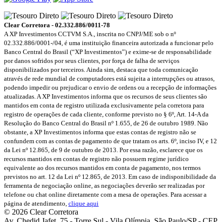
Clear Corretora - 02.332.886/0011-78
A XP Investimentos CCTVM S.A., inscrita no CNPJ/ME sob o nº
02.332.886/0001-/­04, é uma instituição financeira autorizada a funcionar pelo
Banco Central do Brasil (“XP Investimentos”) e exime-se de responsabilidade
por danos sofridos por seus clientes, por força de falha de serviços
disponibilizados por terceiros. Ainda sim, destaca que toda comunicação
através de rede mundial de computadores está sujeita a interrupções ou atrasos,
podendo impedir ou prejudicar o envio de ordens ou a recepção de informações
atualizadas. A XP Investimentos informa que os recursos de seus clientes são
mantidos em conta de registro utilizada exclusivamente pela corretora para
registro de operações de cada cliente, conforme previsto no § 6º, Art. 14-A da
Resolução do Banco Central do Brasil nº 1.655, de 26 de outubro 1989. Não
obstante, a XP Investimentos informa que estas contas de registro não se
confundem com as contas de pagamento de que tratam os arts. 6º, inciso IV, e 12
da Lei nº 12.865, de 9 de outubro de 2013. Por essa razão, esclarece que os
recursos mantidos em contas de registro não possuem regime jurídico
equivalente ao dos recursos mantidos em conta de pagamento, nos termos
previstos no art. 12 da Lei nº 12.865, de 2013. Em caso de indisponibilidade da
ferramenta de negociação online, as negociações deverão ser realizadas por
telefone ou chat online diretamente com a mesa de operações. Para acessar a
página de atendimento,
clique aqui
© 2026 Clear Corretora
Av. Chedid Jafet, 75 - Torre Sul - Vila Olímpia, São Paulo/SP - CEP