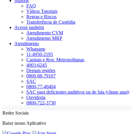
Suporte
FAQ
Vídeos Tutoriais
Regras e Riscos
Transferência de Custódia
Acesse também
Atendimento CVM
Atendimento MRP
Atendimento
Whatsapp
11-4950-2195
Capitais e Reg. Metropolitanas
4003-6245
Demais regiões
0800-88-79107
SAC
0800-77-40404
SAC para deficientes auditivos ou de fala (clique aqui)
Ouvidoria
0800-722-3730
Redes Sociais
Baixe nosso Aplicativo