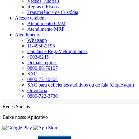
Vídeos Tutoriais
Regras e Riscos
Transferência de Custódia
Acesse também
Atendimento CVM
Atendimento MRP
Atendimento
Whatsapp
11-4950-2195
Capitais e Reg. Metropolitanas
4003-6245
Demais regiões
0800-88-79107
SAC
0800-77-40404
SAC para deficientes auditivos ou de fala (clique aqui)
Ouvidoria
0800-722-3730
Redes Sociais
Baixe nosso Aplicativo