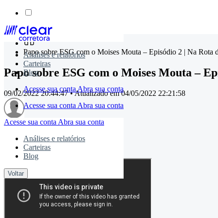
Skip
to
Papo sobre ESG com o Moises Mouta – Episódio 2 | Na Rota 
Análises e relatórios
content
Carteiras
Papo sobre ESG com o Moises Mouta – Epi
Blog
Acesse sua conta
Abra sua conta
09/02/2022 20:44:47
• Atualizado em
04/05/2022 22:21:58
Acesse sua conta
Abra sua conta
Acesse sua conta
Abra sua conta
timemaster
Análises e relatórios
Carteiras
Compartilhe:
Blog
Voltar