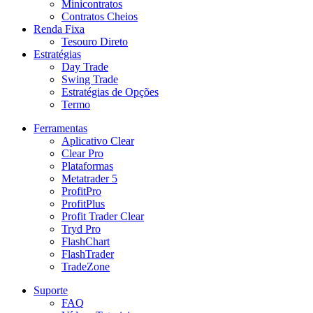
Minicontratos
Contratos Cheios
Renda Fixa
Tesouro Direto
Estratégias
Day Trade
Swing Trade
Estratégias de Opções
Termo
Ferramentas
Aplicativo Clear
Clear Pro
Plataformas
Metatrader 5
ProfitPro
ProfitPlus
Profit Trader Clear
Tryd Pro
FlashChart
FlashTrader
TradeZone
Suporte
FAQ