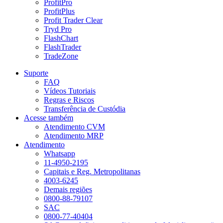
ProfitPro
ProfitPlus
Profit Trader Clear
Tryd Pro
FlashChart
FlashTrader
TradeZone
Suporte
FAQ
Vídeos Tutoriais
Regras e Riscos
Transferência de Custódia
Acesse também
Atendimento CVM
Atendimento MRP
Atendimento
Whatsapp
11-4950-2195
Capitais e Reg. Metropolitanas
4003-6245
Demais regiões
0800-88-79107
SAC
0800-77-40404