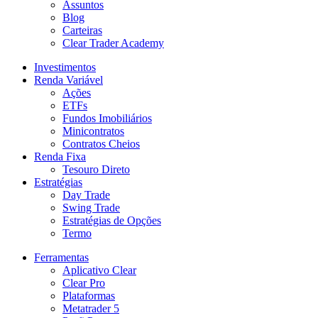
Assuntos
Blog
Carteiras
Clear Trader Academy
Investimentos
Renda Variável
Ações
ETFs
Fundos Imobiliários
Minicontratos
Contratos Cheios
Renda Fixa
Tesouro Direto
Estratégias
Day Trade
Swing Trade
Estratégias de Opções
Termo
Ferramentas
Aplicativo Clear
Clear Pro
Plataformas
Metatrader 5