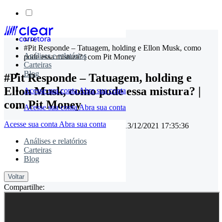
Skip
to
#Pit Responde – Tatuagem, holding e Ellon Musk, como
content
Análises e relatórios
pode essa mistura? | com Pit Money
Carteiras
Blog
#Pit Responde – Tatuagem, holding e
Ellon Musk, como pode essa mistura? |
Acesse sua conta
Abra sua conta
com Pit Money
Acesse sua conta
Abra sua conta
Acesse sua conta
Abra sua conta
16/07/2021 17:47:28
• Atualizado em
13/12/2021 17:35:36
Análises e relatórios
Carteiras
Blog
timemaster
Voltar
Compartilhe: