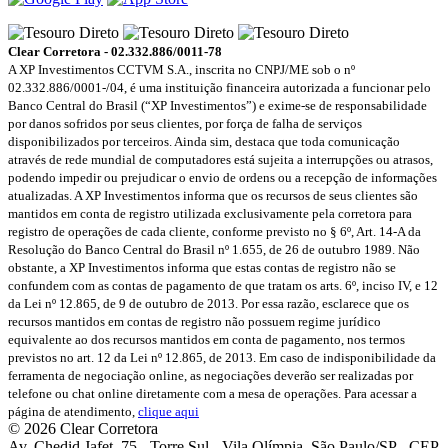
Clear Corretora - 02.332.886/0011-78
A XP Investimentos CCTVM S.A., inscrita no CNPJ/ME sob o nº
02.332.886/0001-/­04, é uma instituição financeira autorizada a funcionar pelo
Banco Central do Brasil (“XP Investimentos”) e exime-se de responsabilidade
por danos sofridos por seus clientes, por força de falha de serviços
disponibilizados por terceiros. Ainda sim, destaca que toda comunicação
através de rede mundial de computadores está sujeita a interrupções ou atrasos,
podendo impedir ou prejudicar o envio de ordens ou a recepção de informações
atualizadas. A XP Investimentos informa que os recursos de seus clientes são
mantidos em conta de registro utilizada exclusivamente pela corretora para
registro de operações de cada cliente, conforme previsto no § 6º, Art. 14-A da
Resolução do Banco Central do Brasil nº 1.655, de 26 de outubro 1989. Não
obstante, a XP Investimentos informa que estas contas de registro não se
confundem com as contas de pagamento de que tratam os arts. 6º, inciso IV, e 12
da Lei nº 12.865, de 9 de outubro de 2013. Por essa razão, esclarece que os
recursos mantidos em contas de registro não possuem regime jurídico
equivalente ao dos recursos mantidos em conta de pagamento, nos termos
previstos no art. 12 da Lei nº 12.865, de 2013. Em caso de indisponibilidade da
ferramenta de negociação online, as negociações deverão ser realizadas por
telefone ou chat online diretamente com a mesa de operações. Para acessar a
página de atendimento,
clique aqui
© 2026 Clear Corretora
Av. Chedid Jafet, 75 - Torre Sul - Vila Olímpia, São Paulo/SP - CEP