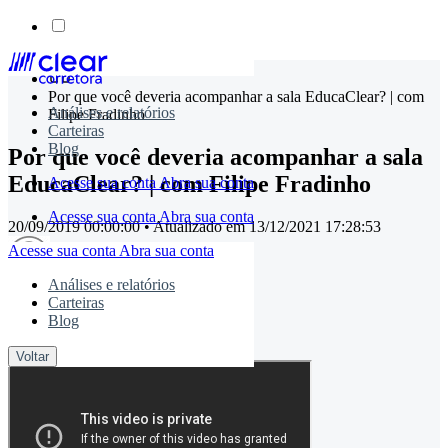
Skip
to
Por que você deveria acompanhar a sala EducaClear? | com
content
Análises e relatórios
Filipe Fradinho
Carteiras
Blog
Por que você deveria acompanhar a sala
EducaClear? | com Filipe Fradinho
Acesse sua conta
Abra sua conta
Acesse sua conta
Abra sua conta
20/09/2019 00:00:00
• Atualizado em
13/12/2021 17:28:53
Acesse sua conta
Abra sua conta
Análises e relatórios
Carteiras
timemaster
Blog
Compartilhe:
Voltar