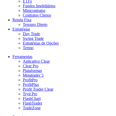
ETFs
Fundos Imobiliários
Minicontratos
Contratos Cheios
Renda Fixa
Tesouro Direto
Estratégias
Day Trade
Swing Trade
Estratégias de Opções
Termo
Ferramentas
Aplicativo Clear
Clear Pro
Plataformas
Metatrader 5
ProfitPro
ProfitPlus
Profit Trader Clear
Tryd Pro
FlashChart
FlashTrader
TradeZone