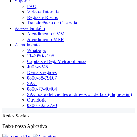
Suporte
FAQ
Vídeos Tutoriais
Regras e Riscos
Transferência de Custódia
Acesse também
Atendimento CVM
Atendimento MRP
Atendimento
Whatsapp
11-4950-2195
Capitais e Reg. Metropolitanas
4003-6245
Demais regiões
0800-88-79107
SAC
0800-77-40404
SAC para deficientes auditivos ou de fala (clique aqui)
Ouvidoria
0800-722-3730
Redes Sociais
Baixe nosso Aplicativo