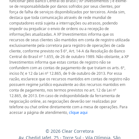
funcionar pelo Banco Central do Brasil (“XP Investimentos”) e exime-
se de responsabilidade por danos sofridos por seus clientes, por
força de falha de serviços disponibilizados por terceiros. Ainda sim,
destaca que toda comunicação através de rede mundial de
computadores está sujeita a interrupções ou atrasos, podendo
impedir ou prejudicar o envio de ordens ou a recepção de
informações atualizadas. A XP Investimentos informa que os
recursos de seus clientes são mantidos em conta de registro utilizada
exclusivamente pela corretora para registro de operações de cada
cliente, conforme previsto no § 6º, Art. 14-A da Resolução do Banco
Central do Brasil nº 1.655, de 26 de outubro 1989. Não obstante, a XP
Investimentos informa que estas contas de registro não se
confundem com as contas de pagamento de que tratam os arts. 6º,
inciso IV, e 12 da Lei nº 12.865, de 9 de outubro de 2013. Por essa
razão, esclarece que os recursos mantidos em contas de registro não
possuem regime jurídico equivalente ao dos recursos mantidos em
conta de pagamento, nos termos previstos no art. 12 da Lei nº
12.865, de 2013. Em caso de indisponibilidade da ferramenta de
negociação online, as negociações deverão ser realizadas por
telefone ou chat online diretamente com a mesa de operações. Para
acessar a página de atendimento,
clique aqui
© 2026 Clear Corretora
Av. Chedid Jafet, 75 - Torre Sul - Vila Olímpia, São