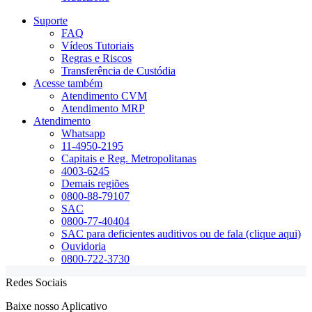
Suporte
FAQ
Vídeos Tutoriais
Regras e Riscos
Transferência de Custódia
Acesse também
Atendimento CVM
Atendimento MRP
Atendimento
Whatsapp
11-4950-2195
Capitais e Reg. Metropolitanas
4003-6245
Demais regiões
0800-88-79107
SAC
0800-77-40404
SAC para deficientes auditivos ou de fala (clique aqui)
Ouvidoria
0800-722-3730
Redes Sociais
Baixe nosso Aplicativo