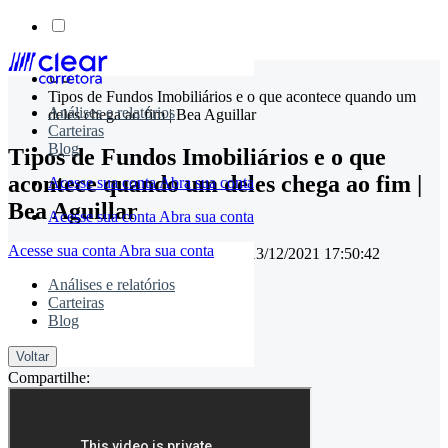
Skip
to
Tipos de Fundos Imobiliários e o que acontece quando um
content
Análises e relatórios
deles chega ao fim | Bea Aguillar
Carteiras
Blog
Tipos de Fundos Imobiliários e o que
acontece quando um deles chega ao fim |
Acesse sua conta
Abra sua conta
Bea Aguillar
Acesse sua conta
Abra sua conta
Acesse sua conta
Abra sua conta
21/11/2019 00:00:00
• Atualizado em
13/12/2021 17:50:42
Análises e relatórios
Carteiras
Blog
timemaster
Voltar
Compartilhe: