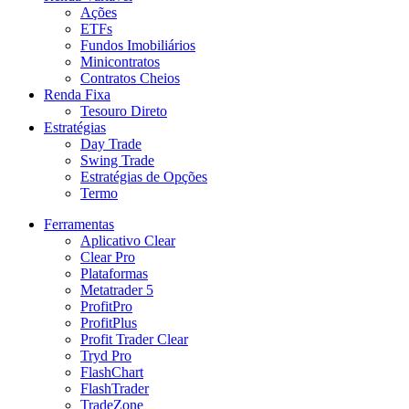
Ações
ETFs
Fundos Imobiliários
Minicontratos
Contratos Cheios
Renda Fixa
Tesouro Direto
Estratégias
Day Trade
Swing Trade
Estratégias de Opções
Termo
Ferramentas
Aplicativo Clear
Clear Pro
Plataformas
Metatrader 5
ProfitPro
ProfitPlus
Profit Trader Clear
Tryd Pro
FlashChart
FlashTrader
TradeZone