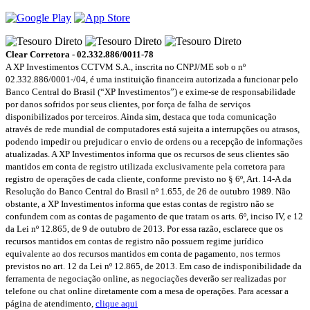
Clear Corretora - 02.332.886/0011-78
A XP Investimentos CCTVM S.A., inscrita no CNPJ/ME sob o nº
02.332.886/0001-/­04, é uma instituição financeira autorizada a funcionar pelo
Banco Central do Brasil (“XP Investimentos”) e exime-se de responsabilidade
por danos sofridos por seus clientes, por força de falha de serviços
disponibilizados por terceiros. Ainda sim, destaca que toda comunicação
através de rede mundial de computadores está sujeita a interrupções ou atrasos,
podendo impedir ou prejudicar o envio de ordens ou a recepção de informações
atualizadas. A XP Investimentos informa que os recursos de seus clientes são
mantidos em conta de registro utilizada exclusivamente pela corretora para
registro de operações de cada cliente, conforme previsto no § 6º, Art. 14-A da
Resolução do Banco Central do Brasil nº 1.655, de 26 de outubro 1989. Não
obstante, a XP Investimentos informa que estas contas de registro não se
confundem com as contas de pagamento de que tratam os arts. 6º, inciso IV, e 12
da Lei nº 12.865, de 9 de outubro de 2013. Por essa razão, esclarece que os
recursos mantidos em contas de registro não possuem regime jurídico
equivalente ao dos recursos mantidos em conta de pagamento, nos termos
previstos no art. 12 da Lei nº 12.865, de 2013. Em caso de indisponibilidade da
ferramenta de negociação online, as negociações deverão ser realizadas por
telefone ou chat online diretamente com a mesa de operações. Para acessar a
página de atendimento,
clique aqui