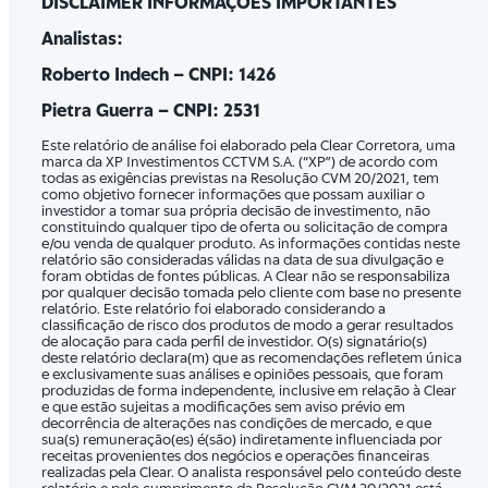
DISCLAIMER INFORMAÇÕES IMPORTANTES
Analistas:
Roberto Indech – CNPI: 1426
Pietra Guerra – CNPI: 2531
Este relatório de análise foi elaborado pela Clear Corretora, uma
marca da XP Investimentos CCTVM S.A. (“XP”) de acordo com
todas as exigências previstas na Resolução CVM 20/2021, tem
como objetivo fornecer informações que possam auxiliar o
investidor a tomar sua própria decisão de investimento, não
constituindo qualquer tipo de oferta ou solicitação de compra
e/ou venda de qualquer produto. As informações contidas neste
relatório são consideradas válidas na data de sua divulgação e
foram obtidas de fontes públicas. A Clear não se responsabiliza
por qualquer decisão tomada pelo cliente com base no presente
relatório. Este relatório foi elaborado considerando a
classificação de risco dos produtos de modo a gerar resultados
de alocação para cada perfil de investidor. O(s) signatário(s)
deste relatório declara(m) que as recomendações refletem única
e exclusivamente suas análises e opiniões pessoais, que foram
produzidas de forma independente, inclusive em relação à Clear
e que estão sujeitas a modificações sem aviso prévio em
decorrência de alterações nas condições de mercado, e que
sua(s) remuneração(es) é(são) indiretamente influenciada por
receitas provenientes dos negócios e operações financeiras
realizadas pela Clear. O analista responsável pelo conteúdo deste