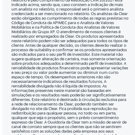
relatório e pelo cumprimento da Resolução CVM 20/2021 está
indicado acima, sendo que, caso constem a indicação de mais
um analista no relatório, o responsável será o primeiro analista
credenciado a ser mencionado no relatório. Os analistas da Clear
estão obrigados ao cumprimento de todas as regras previstas no
Código de Conduta da APIMEC para o Analista de Valores
Mobiliários e na Política de Conduta dos Analistas de Valores
Mobiliários do Grupo XP. O atendimento de nossos clientes é
realizado por empregados da Clear. Os produtos apresentados
neste relatório podem não ser adequados para todos os tipos de
cliente. Antes de qualquer decisão, os clientes deverão realizar o
processo de suitability e confirmar se os produtos apresentados
são indicados para o seu perfil de investidor. Este material não
sugere qualquer alteração de carteira, mas somente orientação
sobre produtos adequados a determinado perfil de investidor. A
rentabilidade de produtos financeiros pode apresentar variações
e seu preço ou valor pode aumentar ou diminuir num curto
espaço de tempo. Os desempenhos anteriores não são
necessariamente indicativos de resultados futuros. A
rentabilidade divulgada não é líquida de impostos. As
informações presentes neste material são baseadas em
simulações e os resultados reais poderão ser significativamente
diferentes. Este relatório é destinado à circulação exclusiva para
a rede de relacionamento da Clear, podendo também ser
divulgado no site da Clear. Fica proibida sua reprodução ou
redistribuição para qualquer pessoa, no todo ou em parte,
qualquer que seja o propósito, sem o prévio consentimento
expresso da Clear. A Ouvidoria da Clear tem a missão de servir de
canal de contato sempre que os clientes que não se sentirem
satisfeitos com as soluções dadas pela empresa aos seus