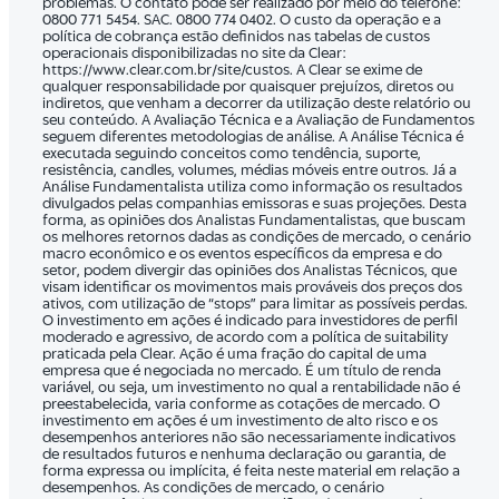
problemas. O contato pode ser realizado por meio do telefone:
0800 771 5454. SAC. 0800 774 0402. O custo da operação e a
política de cobrança estão definidos nas tabelas de custos
operacionais disponibilizadas no site da Clear:
https://www.clear.com.br/site/custos. A Clear se exime de
qualquer responsabilidade por quaisquer prejuízos, diretos ou
indiretos, que venham a decorrer da utilização deste relatório ou
seu conteúdo. A Avaliação Técnica e a Avaliação de Fundamentos
seguem diferentes metodologias de análise. A Análise Técnica é
executada seguindo conceitos como tendência, suporte,
resistência, candles, volumes, médias móveis entre outros. Já a
Análise Fundamentalista utiliza como informação os resultados
divulgados pelas companhias emissoras e suas projeções. Desta
forma, as opiniões dos Analistas Fundamentalistas, que buscam
os melhores retornos dadas as condições de mercado, o cenário
macro econômico e os eventos específicos da empresa e do
setor, podem divergir das opiniões dos Analistas Técnicos, que
visam identificar os movimentos mais prováveis dos preços dos
ativos, com utilização de “stops” para limitar as possíveis perdas.
O investimento em ações é indicado para investidores de perfil
moderado e agressivo, de acordo com a política de suitability
praticada pela Clear. Ação é uma fração do capital de uma
empresa que é negociada no mercado. É um título de renda
variável, ou seja, um investimento no qual a rentabilidade não é
preestabelecida, varia conforme as cotações de mercado. O
investimento em ações é um investimento de alto risco e os
desempenhos anteriores não são necessariamente indicativos
de resultados futuros e nenhuma declaração ou garantia, de
forma expressa ou implícita, é feita neste material em relação a
desempenhos. As condições de mercado, o cenário