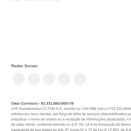
Redes Sociais
Clear Corretora - 02.332.886/0011-78
A XP Investimentos CCTVM S.A., inscrita no CNPJ/ME sob o nº 02.332.886/00
sofridos por seus clientes, por força de falha de serviços disponibilizado
prejudicar o envio de ordens ou a recepção de informações atualizadas. A 
de cada cliente, conforme previsto no § 6º, Art. 14-A da Resolução do Ban
pagamento de que tratam os arts. 6º, inciso IV, e 12 da Lei nº 12.865, de 