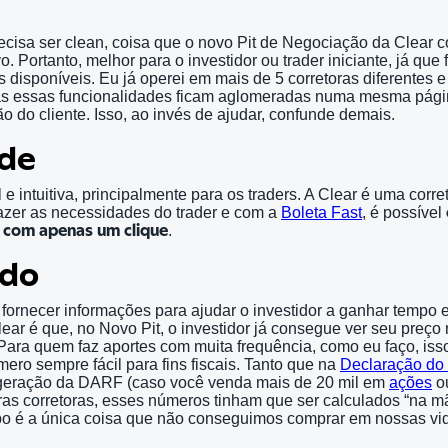
cisa ser clean, coisa que o novo Pit de Negociação da Clear c
vo. Portanto, melhor para o investidor ou trader iniciante, já que 
s disponíveis. Eu já operei em mais de 5 corretoras diferentes 
s essas funcionalidades ficam aglomeradas numa mesma págin
ão do cliente. Isso, ao invés de ajudar, confunde demais.
ade
l e intuitiva, principalmente para os traders. A Clear é uma corr
fazer as necessidades do trader e com a
Boleta Fast
, é possível
 com apenas um clique
.
údo
fornecer informações para ajudar o investidor a ganhar tempo
lear é que, no Novo Pit, o investidor já consegue ver seu preç
. Para quem faz aportes com muita frequência, como eu faço, i
ero sempre fácil para fins fiscais. Tanto que na
Declaração do
eração da DARF (caso você venda mais de 20 mil em
ações
o
ras corretoras, esses números tinham que ser calculados “na mã
é a única coisa que não conseguimos comprar em nossas vi