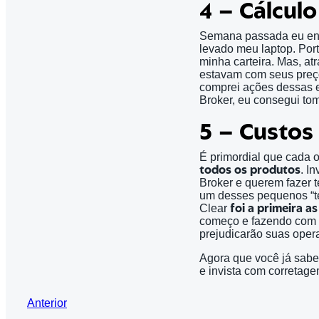
4 – Cálcul
Semana passada eu envi
levado meu laptop. Por
minha carteira. Mas, at
estavam com seus preço
comprei ações dessas 
Broker, eu consegui to
5 – Custos
É primordial que cada 
todos os produtos
. I
Broker e querem fazer t
um desses pequenos “
Clear
foi a primeira a
começo e fazendo com 
prejudicarão suas oper
Agora que você já sabe
e invista com corretag
Anterior