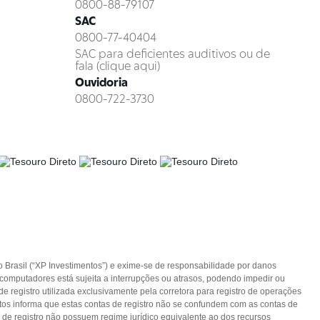
0800-88-79107
SAC
0800-77-40404
SAC para deficientes auditivos ou de
fala (clique aqui)
Ouvidoria
0800-722-3730
o Brasil (“XP Investimentos”) e exime-se de responsabilidade por danos
e computadores está sujeita a interrupções ou atrasos, podendo impedir ou
e registro utilizada exclusivamente pela corretora para registro de operações
entos informa que estas contas de registro não se confundem com as contas de
s de registro não possuem regime jurídico equivalente ao dos recursos