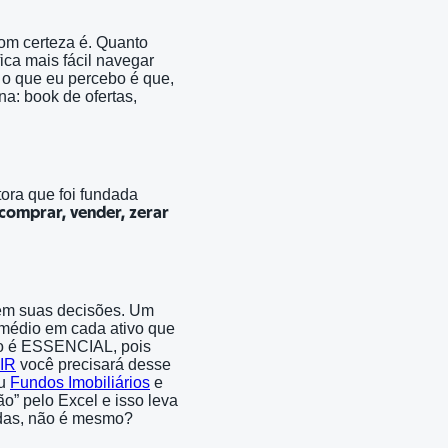
om certeza é. Quanto
fica mais fácil navegar
e o que eu percebo é que,
a: book de ofertas,
etora que foi fundada
comprar, vender, zerar
 em suas decisões. Um
o médio em cada ativo que
sso é ESSENCIAL, pois
 IR
você precisará desse
u
Fundos Imobiliários
e
o” pelo Excel e isso leva
das, não é mesmo?