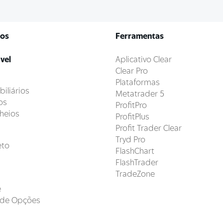
tos
Ferramentas
vel
Aplicativo Clear
Clear Pro
Plataformas
iliários
Metatrader 5
os
ProfitPro
heios
ProfitPlus
Profit Trader Clear
Tryd Pro
eto
FlashChart
FlashTrader
TradeZone
e
s de Opções