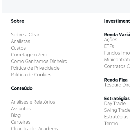
Sobre
Investimen
Sobre a Clear
Renda Variá
Ações
Analistas
ETFs
Custos
Fundos Imob
Corretagem Zero
Minicontrat
Como Ganhamos Dinheiro
Contratos C
Política de Privacidade
Política de Cookies
Renda Fixa
Tesouro Dir
Conteúdo
Estratégias
Análises e Relatórios
Day Trade
Assuntos
Swing Trad
Blog
Estratégia
Carteiras
Termo
Clear Trader Academy