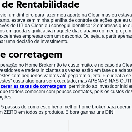
o de Rentabilidade
ei um dinheiro para fazer meu aporte na Clear, mas eu estava 
tanto, estava sem minha planilha de controle de ações que eu 
ravés do HB da Clear, eu consegui identificar 2 empresas que e
s em queda significativa naquele dia e abaixo do meu preço mé
excelentes empresas com um desconto. Ou seja, a partir apen
mar uma decisão de investimento.
 e corretagem
operação no Home Broker não te custe muito, e no caso da Clea
nvestidores e traders iniciantes as vezes estão em fase de ada
estes com pequenos valores até pegarem o jeito. É o ideal a se 
testes” custa algo para ser executado, mas APENAS NAS 
s
zerar as taxas de corretagem
, permitindo ao investidor inicia
que traders comecem com poucos contratos, pois os custos de
ações.
 5 passos de como escolher o melhor home broker para operar,
em ZERO em todos os produtos. E bora ganhar uns DIN!