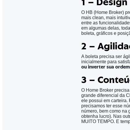
1 – Design
O HB (Home Broker) pre
mais clean, mais intuiti
entre as funcionalidade
em algumas delas, toda
boleta, gráficos e posiç
2 – Agilid
A boleta precisa ser ági
inicialmente para satis
ou inverter sua ordem
3 – Conte
O Home Broker precisa 
grande diferencial da C
ele possui em carteira
precisamos ter esse núm
número, bem como na g
obtenha lucro). Nas out
MUITO TEMPO. E tempo 