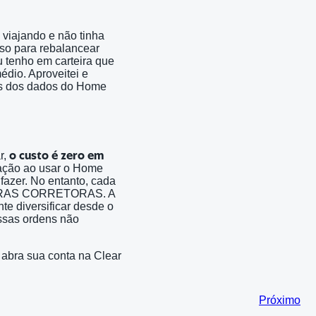
viajando e não tinha
uso para rebalancear
u tenho em carteira que
dio. Aproveitei e
as dos dados do Home
r,
o custo é zero em
ptação ao usar o Home
fazer. No entanto, cada
OUTRAS CORRETORAS. A
nte diversificar desde o
ssas ordens não
 abra sua conta na Clear
Próximo