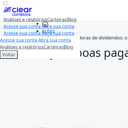
Análises e relatórios
Carteiras
Blog
Skip
Acesse sua conta
Abra sua conta
to
Ações
Acesse sua conta
Abra sua conta
content
Ações boas pagadoras de dividendos: 
Acesse sua conta
Abra sua conta
Análises e relatórios
Carteiras
Blog
Ações boas paga
Voltar