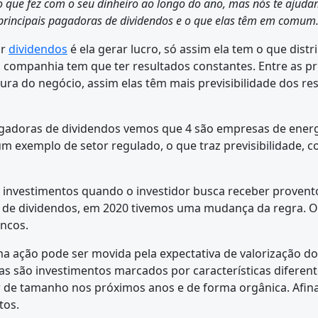
o que fez com o seu dinheiro ao longo do ano, mas nós te ajud
 principais pagadoras de dividendos e o que elas têm em comum
ar
d
i
videndos
é ela gerar lucro, só assim ela tem o que dist
a companhia tem que ter resultados constantes. Entre as p
 do negócio, assim elas têm mais previsibilidade dos resul
agadoras de dividendos vemos que 4 são empresas de energia
um exemplo de setor regulado, o que traz previsibilidade, 
vestimentos quando o investidor busca receber proventos.
de dividendos, em 2020 tivemos uma mudança da regra. O
ncos.
a ação pode ser movida pela expectativa de valorização do
mas são investimentos marcados por características difere
r de tamanho nos próximos anos e de forma orgânica. Afinal
tos.