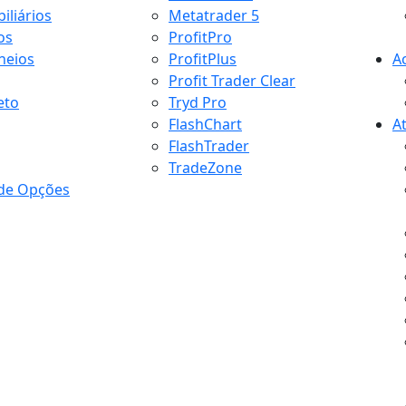
iliários
Metatrader 5
os
ProfitPro
heios
ProfitPlus
A
Profit Trader Clear
eto
Tryd Pro
FlashChart
A
FlashTrader
TradeZone
 de Opções