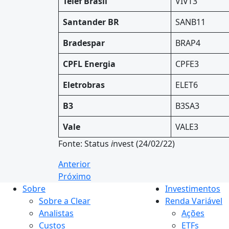
Telef
Brasil
VIVT3
Santander BR
SANB11
Bradespar
BRAP4
CPFL Energia
CPFE3
Eletrobras
ELET6
B3
B3SA3
Vale
VALE3
Fonte: Status
i
nvest (24/02/22)
Anterior
Próximo
Sobre
Investimentos
Sobre a Clear
Renda Variável
Analistas
Ações
Custos
ETFs