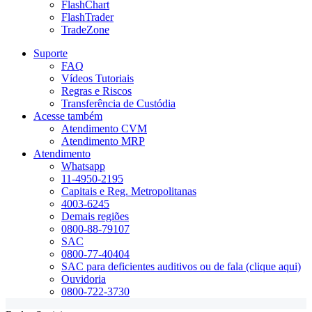
FlashChart
FlashTrader
TradeZone
Suporte
FAQ
Vídeos Tutoriais
Regras e Riscos
Transferência de Custódia
Acesse também
Atendimento CVM
Atendimento MRP
Atendimento
Whatsapp
11-4950-2195
Capitais e Reg. Metropolitanas
4003-6245
Demais regiões
0800-88-79107
SAC
0800-77-40404
SAC para deficientes auditivos ou de fala (clique aqui)
Ouvidoria
0800-722-3730