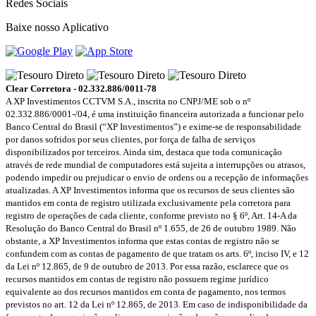
Redes Sociais
Baixe nosso Aplicativo
Clear Corretora - 02.332.886/0011-78
A XP Investimentos CCTVM S.A., inscrita no CNPJ/ME sob o nº
02.332.886/0001-/­04, é uma instituição financeira autorizada a funcionar pelo
Banco Central do Brasil (“XP Investimentos”) e exime-se de responsabilidade
por danos sofridos por seus clientes, por força de falha de serviços
disponibilizados por terceiros. Ainda sim, destaca que toda comunicação
através de rede mundial de computadores está sujeita a interrupções ou atrasos,
podendo impedir ou prejudicar o envio de ordens ou a recepção de informações
atualizadas. A XP Investimentos informa que os recursos de seus clientes são
mantidos em conta de registro utilizada exclusivamente pela corretora para
registro de operações de cada cliente, conforme previsto no § 6º, Art. 14-A da
Resolução do Banco Central do Brasil nº 1.655, de 26 de outubro 1989. Não
obstante, a XP Investimentos informa que estas contas de registro não se
confundem com as contas de pagamento de que tratam os arts. 6º, inciso IV, e 12
da Lei nº 12.865, de 9 de outubro de 2013. Por essa razão, esclarece que os
recursos mantidos em contas de registro não possuem regime jurídico
equivalente ao dos recursos mantidos em conta de pagamento, nos termos
previstos no art. 12 da Lei nº 12.865, de 2013. Em caso de indisponibilidade da