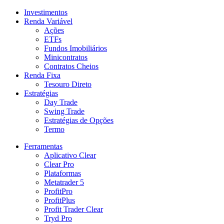
Investimentos
Renda Variável
Ações
ETFs
Fundos Imobiliários
Minicontratos
Contratos Cheios
Renda Fixa
Tesouro Direto
Estratégias
Day Trade
Swing Trade
Estratégias de Opções
Termo
Ferramentas
Aplicativo Clear
Clear Pro
Plataformas
Metatrader 5
ProfitPro
ProfitPlus
Profit Trader Clear
Tryd Pro