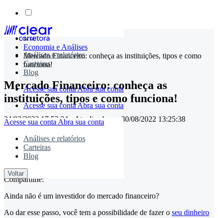
Skip
to
Economia e Análises
content
Análises e relatórios
Mercado Financeiro: conheça as instituições, tipos e como
Carteiras
funciona!
Blog
Mercado Financeiro: conheça as
Acesse sua conta
Abra sua conta
instituições, tipos e como funciona!
Acesse sua conta
Abra sua conta
24/02/2022 17:53:34
• Atualizado em
30/08/2022 13:25:38
Acesse sua conta
Abra sua conta
Análises e relatórios
Carteiras
Blog
timemaster
Voltar
Compartilhe:
Ainda não é um investidor do mercado financeiro?
Ao dar esse passo, você tem a possibilidade de fazer o
seu dinheiro