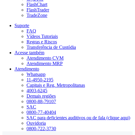
FlashChart
FlashTrader
TradeZone
Suporte
FAQ
Vídeos Tutoriais
Regras e Riscos
Transferência de Custódia
Acesse também
Atendimento CVM
Atendimento MRP
Atendimento
Whatsapp
11-4950-2195
Capitais e Reg. Metropolitanas
4003-6245
Demais regiões
0800-88-79107
SAC
0800-77-40404
SAC para deficientes auditivos ou de fala (clique aqui)
Ouvidoria
0800-722-3730