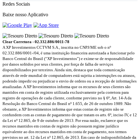
Redes Sociais
Baixe nosso Aplicativo
Clear Corretora - 02.332.886/0011-78
A XP Investimentos CCTVM S.A., inscrita no CNPJ/ME sob o nº
02.332.886/0001-/­04, é uma instituição financeira autorizada a funcionar pelo
Banco Central do Brasil (“XP Investimentos”) e exime-se de responsabilidade
por danos sofridos por seus clientes, por força de falha de serviços
disponibilizados por terceiros. Ainda sim, destaca que toda comunicação
através de rede mundial de computadores está sujeita a interrupções ou atrasos,
podendo impedir ou prejudicar o envio de ordens ou a recepção de informações
atualizadas. A XP Investimentos informa que os recursos de seus clientes são
mantidos em conta de registro utilizada exclusivamente pela corretora para
registro de operações de cada cliente, conforme previsto no § 6º, Art. 14-A da
Resolução do Banco Central do Brasil nº 1.655, de 26 de outubro 1989. Não
obstante, a XP Investimentos informa que estas contas de registro não se
confundem com as contas de pagamento de que tratam os arts. 6º, inciso IV, e 12
da Lei nº 12.865, de 9 de outubro de 2013. Por essa razão, esclarece que os
recursos mantidos em contas de registro não possuem regime jurídico
equivalente ao dos recursos mantidos em conta de pagamento, nos termos
previstos no art. 12 da Lei nº 12.865, de 2013. Em caso de indisponibilidade da