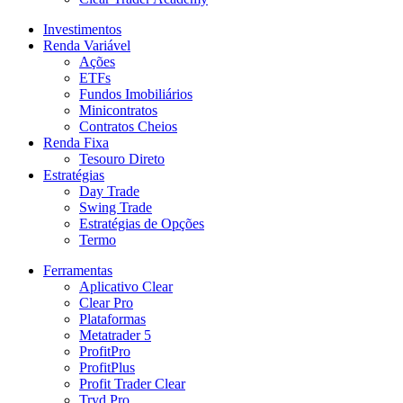
Investimentos
Renda Variável
Ações
ETFs
Fundos Imobiliários
Minicontratos
Contratos Cheios
Renda Fixa
Tesouro Direto
Estratégias
Day Trade
Swing Trade
Estratégias de Opções
Termo
Ferramentas
Aplicativo Clear
Clear Pro
Plataformas
Metatrader 5
ProfitPro
ProfitPlus
Profit Trader Clear
Tryd Pro