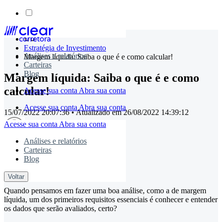
Skip
to
Estratégia de Investimento
content
Análises e relatórios
Margem líquida: Saiba o que é e como calcular!
Carteiras
Blog
Margem líquida: Saiba o que é e como
calcular!
Acesse sua conta
Abra sua conta
Acesse sua conta
Abra sua conta
15/07/2022 20:07:36
• Atualizado em
26/08/2022 14:39:12
Acesse sua conta
Abra sua conta
Análises e relatórios
Carteiras
timemaster
Blog
Compartilhe:
Voltar
Quando pensamos em fazer uma boa análise, como a de margem
líquida, um dos primeiros requisitos essenciais é conhecer e entender
os dados que serão avaliados, certo?