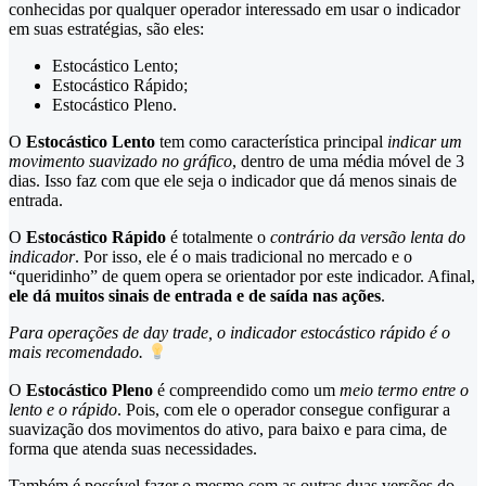
conhecidas por qualquer operador interessado em usar o indicador
em suas estratégias, são eles:
Estocástico Lento;
Estocástico Rápido;
Estocástico Pleno.
O
Estocástico Lento
tem como característica principal
indicar um
movimento suavizado no gráfico
, dentro de uma média móvel de 3
dias. Isso faz com que ele seja o indicador que dá menos sinais de
entrada.
O
Estocástico Rápido
é totalmente o
contrário da versão lenta do
indicador
. Por isso, ele é o mais tradicional no mercado e o
“queridinho” de quem opera se orientador por este indicador. Afinal,
ele dá muitos sinais de entrada e de saída nas ações
.
Para operações de day trade, o indicador estocástico rápido é o
mais recomendado.
O
Estocástico Pleno
é compreendido como um
meio termo entre o
lento e o rápido
. Pois, com ele o operador consegue configurar a
suavização dos movimentos do ativo, para baixo e para cima, de
forma que atenda suas necessidades.
Também é possível fazer o mesmo com as outras duas versões do