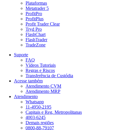
Plataformas
Metatrader 5
ProfitPro
ProfitPlus
Profit Trader Clear
Tryd Pro
FlashChart
FlashTrader
TradeZone
Suporte
FAQ
Vídeos Tutoriais
Regras e Riscos
Transferência de Custódia
Acesse também
Atendimento CVM
Atendimento MRP
Atendimento
Whatsapp
11-4950-2195
Capitais e Reg. Metropolitanas
4003-6245
Demais regiões
0800-88-79107