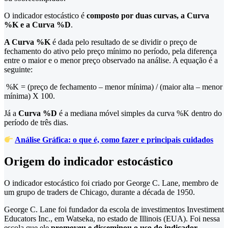
O indicador estocástico é
composto por duas curvas, a Curva
%K e a Curva %D
.
A Curva %K
é dada pelo resultado de se dividir o preço de
fechamento do ativo pelo preço mínimo no período, pela diferença
entre o maior e o menor preço observado na análise. A equação é a
seguinte:
%K = (preço de fechamento – menor mínima) / (maior alta – menor
mínima) X 100.
Já a
Curva %D
é a mediana móvel simples da curva %K dentro do
período de três dias.
Análise Gráfica: o que é, como fazer e principais cuidados
Origem do indicador estocástico
O indicador estocástico foi criado por George C. Lane, membro de
um grupo de traders de Chicago, durante a década de 1950.
George C. Lane foi fundador da escola de investimentos Investiment
Educators Inc., em Watseka, no estado de Illinois (EUA). Foi nessa
escola que ele
promoveu e disseminou o uso do indicador