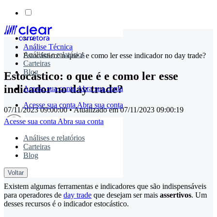
Skip
to
Análise Técnica
content
Análises e relatórios
Estocástico: o que é e como ler esse indicador no day trade?
Carteiras
Blog
Estocástico: o que é e como ler esse
indicador no day trade?
Acesse sua conta
Abra sua conta
Acesse sua conta
Abra sua conta
07/11/2023 09:00:00
• Atualizado em
07/11/2023 09:00:19
Acesse sua conta
Abra sua conta
Análises e relatórios
Carteiras
timemaster
Blog
Compartilhe:
Voltar
Existem algumas ferramentas e indicadores que são indispensáveis
para operadores de
day trade
que desejam ser mais
assertivos
. Um
desses recursos é o indicador estocástico.