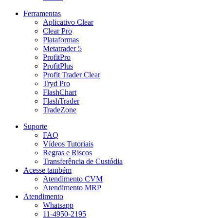
Ferramentas
Aplicativo Clear
Clear Pro
Plataformas
Metatrader 5
ProfitPro
ProfitPlus
Profit Trader Clear
Tryd Pro
FlashChart
FlashTrader
TradeZone
Suporte
FAQ
Vídeos Tutoriais
Regras e Riscos
Transferência de Custódia
Acesse também
Atendimento CVM
Atendimento MRP
Atendimento
Whatsapp
11-4950-2195