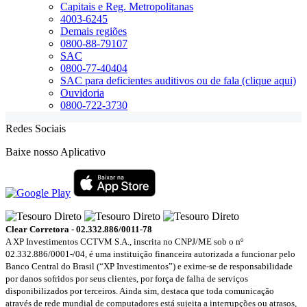
Capitais e Reg. Metropolitanas
4003-6245
Demais regiões
0800-88-79107
SAC
0800-77-40404
SAC para deficientes auditivos ou de fala (clique aqui)
Ouvidoria
0800-722-3730
Redes Sociais
Baixe nosso Aplicativo
Clear Corretora - 02.332.886/0011-78
A XP Investimentos CCTVM S.A., inscrita no CNPJ/ME sob o nº
02.332.886/0001-/­04, é uma instituição financeira autorizada a funcionar pelo
Banco Central do Brasil (“XP Investimentos”) e exime-se de responsabilidade
por danos sofridos por seus clientes, por força de falha de serviços
disponibilizados por terceiros. Ainda sim, destaca que toda comunicação
através de rede mundial de computadores está sujeita a interrupções ou atrasos,