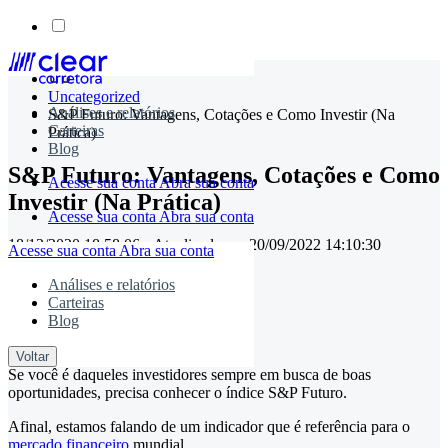
Skip
to
Uncategorized
content
Análises e relatórios
S&P Futuro: Vantagens, Cotações e Como Investir (Na
Carteiras
Prática)
Blog
S&P Futuro: Vantagens, Cotações e Como
Acesse sua conta
Abra sua conta
Investir (Na Prática)
Acesse sua conta
Abra sua conta
18/12/2020 18:58:06
• Atualizado em
20/09/2022 14:10:30
Acesse sua conta
Abra sua conta
Análises e relatórios
Carteiras
timemaster
Blog
Compartilhe:
Voltar
Se você é daqueles investidores sempre em busca de boas
oportunidades, precisa conhecer o índice S&P Futuro.
Afinal, estamos falando de um indicador que é referência para o
mercado financeiro
mundial.