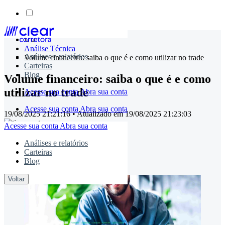
Skip
to
Análise Técnica
content
Análises e relatórios
Volume financeiro: saiba o que é e como utilizar no trade
Carteiras
Blog
Volume financeiro: saiba o que é e como
utilizar no trade
Acesse sua conta
Abra sua conta
Acesse sua conta
Abra sua conta
19/08/2025 21:21:16
• Atualizado em
19/08/2025 21:23:03
Acesse sua conta
Abra sua conta
Análises e relatórios
timemaster
Carteiras
Blog
Compartilhe:
Voltar