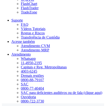
FlashChart
FlashTrader
TradeZone
Suporte
FAQ
Vídeos Tutoriais
Regras e Riscos
Transferência de Custódia
Acesse também
Atendimento CVM
Atendimento MRP
Atendimento
Whatsapp
11-4950-2195
Capitais e Reg. Metropolitanas
4003-6245
Demais regiões
0800-88-79107
SAC
0800-77-40404
SAC para deficientes auditivos ou de fala (clique aqui)
Ouvidoria
0800-722-3730