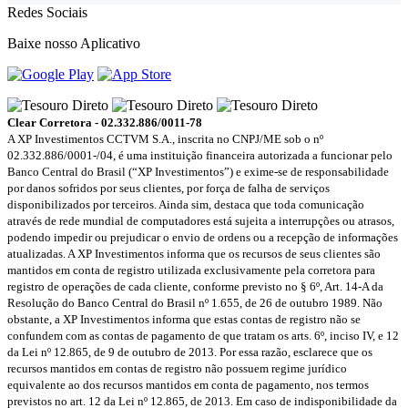
Redes Sociais
Baixe nosso Aplicativo
Clear Corretora - 02.332.886/0011-78
A XP Investimentos CCTVM S.A., inscrita no CNPJ/ME sob o nº
02.332.886/0001-/­04, é uma instituição financeira autorizada a funcionar pelo
Banco Central do Brasil (“XP Investimentos”) e exime-se de responsabilidade
por danos sofridos por seus clientes, por força de falha de serviços
disponibilizados por terceiros. Ainda sim, destaca que toda comunicação
através de rede mundial de computadores está sujeita a interrupções ou atrasos,
podendo impedir ou prejudicar o envio de ordens ou a recepção de informações
atualizadas. A XP Investimentos informa que os recursos de seus clientes são
mantidos em conta de registro utilizada exclusivamente pela corretora para
registro de operações de cada cliente, conforme previsto no § 6º, Art. 14-A da
Resolução do Banco Central do Brasil nº 1.655, de 26 de outubro 1989. Não
obstante, a XP Investimentos informa que estas contas de registro não se
confundem com as contas de pagamento de que tratam os arts. 6º, inciso IV, e 12
da Lei nº 12.865, de 9 de outubro de 2013. Por essa razão, esclarece que os
recursos mantidos em contas de registro não possuem regime jurídico
equivalente ao dos recursos mantidos em conta de pagamento, nos termos
previstos no art. 12 da Lei nº 12.865, de 2013. Em caso de indisponibilidade da