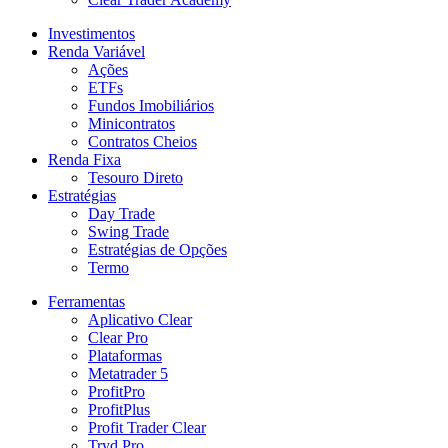
Investimentos
Renda Variável
Ações
ETFs
Fundos Imobiliários
Minicontratos
Contratos Cheios
Renda Fixa
Tesouro Direto
Estratégias
Day Trade
Swing Trade
Estratégias de Opções
Termo
Ferramentas
Aplicativo Clear
Clear Pro
Plataformas
Metatrader 5
ProfitPro
ProfitPlus
Profit Trader Clear
Tryd Pro